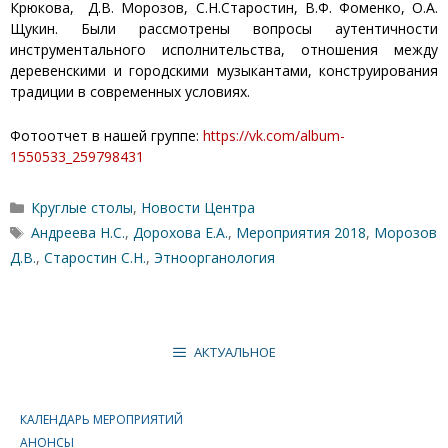
Крюкова, Д.В. Морозов, С.Н.Старостин, В.Ф. Фоменко, О.А.
Щукин. Были рассмотрены вопросы аутентичности
инструментального исполнительства, отношения между
деревенскими и городскими музыкантами, конструирования
традиции в современных условиях.
Фотоотчет в нашей группе:
https://vk.com/album-
1550533_259798431
Рубрики
Круглые столы
,
Новости Центра
Метки
Андреева Н.С.
,
Дорохова Е.А.
,
Мероприятия 2018
,
Морозов
Д.В.
,
Старостин С.Н.
,
Этноорганология
АКТУАЛЬНОЕ
КАЛЕНДАРЬ МЕРОПРИЯТИЙ
АНОНСЫ