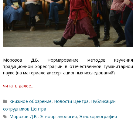
Морозов Д.В. Формирование методов изучения
традиционной хореографии в отечественной гуманитарной
науке (на материале диссертационных исследований)
читать далее..
Рубрики
Книжное обозрение
,
Новости Центра
,
Публикации
сотрудников Центра
Метки
Морозов Д.В.
,
Этноорганология
,
Этнохореография