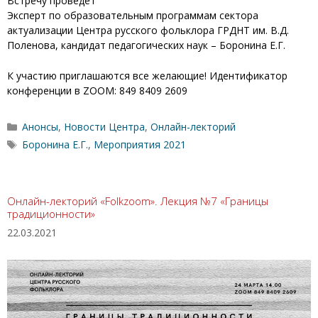
Встречу проведет
Эксперт по образовательным программам сектора
актуализации Центра русского фольклора ГРДНТ им. В.Д.
Поленова, кандидат педагогических наук – Боронина Е.Г.
К участию приглашаются все желающие! Идентификатор
конференции в ZOOM: 849 8409 2609
Рубрики
Анонсы
,
Новости Центра
,
Онлайн-лекторий
Метки
Боронина Е.Г.
,
Мероприятия 2021
Онлайн-лекторий «Folkzoom». Лекция №7 «Границы
традиционности»
22.03.2021