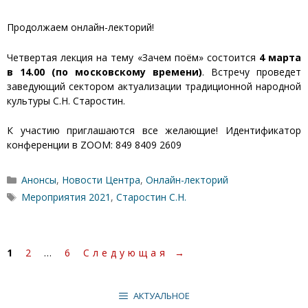
Продолжаем онлайн-лекторий!
Четвертая лекция на тему «Зачем поём» состоится
4 марта
в 14.00 (по московскому времени)
. Встречу проведет
заведующий сектором актуализации традиционной народной
культуры С.Н. Старостин.
К участию приглашаются все желающие! Идентификатор
конференции в ZOOM: 849 8409 2609
Рубрики
Анонсы
,
Новости Центра
,
Онлайн-лекторий
Метки
Мероприятия 2021
,
Старостин С.Н.
Страница
Страница
Страница
1
2
…
6
Следующая
→
АКТУАЛЬНОЕ