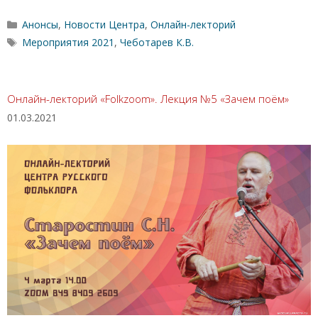
Рубрики
Анонсы
,
Новости Центра
,
Онлайн-лекторий
Метки
Мероприятия 2021
,
Чеботарев К.В.
Онлайн-лекторий «Folkzoom». Лекция №5 «Зачем поём»
01.03.2021