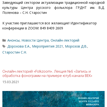
Заведующий сектором актуализации традиционной народной
культуры Центра русского фольклора ГРДНТ им. В.Д.
Поленова – С.Н. Старостин
К участию приглашаются все желающие! Идентификатор
конференции в ZOOM: 849 8409 2609
Рубрики
Анонсы
,
Новости Центра
,
Онлайн-лекторий
Метки
Дорохова Е.А.
,
Мероприятия 2021
,
Морозов Д.В.
,
Старостин С.Н.
Онлайн-лекторий «Folkzoom». Лекция №6 «Запись и
обработка фонограмм на примере ютуб-канала ВЕК»
15.03.2021