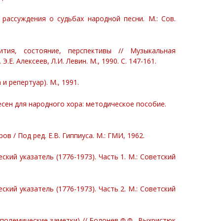
 рассуждения о судьбах народной песни. М.: Сов.
ития, состояние, перспективы // Музыкальная
Е. Алексеев, Л.И. Левин. М., 1990. С. 147-161.
 репертуар). М., 1991.
есен для народного хора: методическое пособие.
 / Под ред. Е.В. Гиппиуса. М.: ГМИ, 1962.
кий указатель (1776-1973). Часть 1. М.: Советский
кий указатель (1776-1973). Часть 2. М.: Советский
(полемические заметки) // Болонев Ф.Ф., Выхристюк