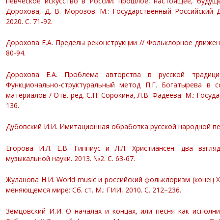
певческое искусство в России: прошлое, настоящее, будущее:
Дорохова, Д. В. Морозов. М.: Государственный Российский 
2020. С. 71-92.
Дорохова Е.А. Пределы реконструкции // Фольклорное движени
80-94.
Дорохова Е.А. Проблема авторства в русской традици
Функционально-структуральный метод П.Г. Богатырева в с
материалов / Отв. ред. С.П. Сорокина, Л.В. Фадеева. М.: Госуд
136.
Дубовский И.И. Имитационная обработка русской народной песн
Егорова И.Л. Е.В. Гиппиус и Л.Л. Христиансен: два взгл
музыкальной науки. 2013. №2. С. 63-67.
Жуланова Н.И. World music и российский фольклоризм (конец 
меняющемся мире: Сб. ст. М.: ГИИ, 2010. С. 212–236.
Земцовский И.И. О началах и концах, или песня как исполни