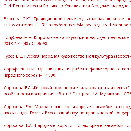
О.И. Певцы и песни Большого Куналея, или Академия народного 
Власова С.Ю. Традиционное пение: музыкальная логика и во
этномузыколога. URL: http://etmus.ru/vlasova-s-yu-traditsionnoe-
Голубева М.А. К проблеме артикуляции в народно-певческом 
2013. №1 (48). С. 96-98.
Гусев В.Е. Русская народная художественная культура (теорет
Дорофеев Н.И. Организация и работа фольклорного колл
народного хора). М., 1980.
Дорохова Е.А. Жестокий романс: китч или «жизненная песня»?
особенности восприятия: сб. ст. / Отв. ред. Н.А. Мусянкова. СПб.
Дорохова Е.А. Молодежные фольклорные ансамбли в городе
пропаганды. Тезисы Всесоюзной научно-практической конференции.
Дорохова Е.А. Народные хоры и фольклорные ансамбли: о