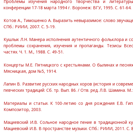
Проблемы изучения народного творчества и литературы:
конференции 17-18 марта 1994 г. Воронеж: ВГУ, 1995. С. 61-64.
Котов А., Тимошенко А. Выразить невыразимое: слово звучащее 
СПб.: РИИИ, 2007. С. 5-19.
Кушлык Л.Н. Манера исполнения аутентичного фольклора и со
проблемы сохранения, изучения и пропаганды. Тезисы Всес
частях. Ч. 1. М., 1988. С. 49-51.
Концерты М.Е. Пятницкого с крестьянами. О былинах и песнях
Мясницкая, дом №5, 1914.
Лапин В. Развитие русских народных хоров (история и совреме
певческих традиций: Сб. тр. Вып. 86. / Отв. ред. Л.В. Шамина. М.
Материалы и статьи. К 100-летию со дня рождения Е.В. Гиппи
Композитор, 2003.
Мациевский И.В. Сольное народное пение в традиционной ку
Мациевский И.В. В пространстве музыки. СПб.: РИИИ, 2011. С. 8