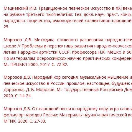
Мациевский И.В. Традиционное певческое искусство в XXI век
на рубеже третьего тысячелетия: Тез. докл. науч.-практ. ко
народного творчества, руководителей коллективов народной п
25.
Морозов Д.В. Методика стилевого распевания народно-певч
школе // Проблемы и перспективы развития народно-певческог
летию Народной артистки СССР, профессора Н.К. Мешко и 50
По материалам Всероссийских научно-практических конференц
М.: ПРОБЕЛ-2000, 2017. С. 72-82.
Морозов Д.В. Народный хор сегодня: музыкальное мышление и
певческое искусство в России: прошлое, настоящее, будущее: сб. 
Дорохова, Д. В. Морозов. М.: Государственный Российский До
2020. С. 14-24.
Морозов Д.В.
От народной песни к народному хору: игра слов 
фольклор народов России: Материалы научно-практической кон
МГИК, 2020. С. 27-33.