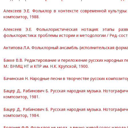
Алексеев Э.Е. Фольклор в контексте современной культуры:
композитор, 1988.
Алексеев Э.Е. Фольклористическая нотация: этапы разв
фольклористика: проблемы истории и методологии / Ред.-сост. Э.
Антипова Л.А. Фольклорный ансамбль (исполнительская форма и
Бакке В.В. Редактирование и переложение русских народных п
М.: ВНМЦ НТ и КПР им. Н.К. Крупской, 1900.
Бачинская Н. Народные песни в творчестве русских композиторов
Бацер Д., Рабинович Б. Русская народная музыка. Нотографичес
композитор, 1981.
Бацер Д., Рабинович Б. Русская народная музыка. Нотографичес
композитор, 1984.
Болонев Ф.Ф. Фольклор не мода, а вечно живой голос народа 