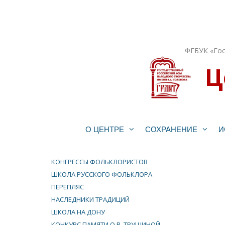
Перейти
к
содержимому
ФГБУК «Гос
Ц
О ЦЕНТРЕ
СОХРАНЕНИЕ
И
КОНГРЕССЫ ФОЛЬКЛОРИСТОВ
ШКОЛА РУССКОГО ФОЛЬКЛОРА
ПЕРЕПЛЯС
НАСЛЕДНИКИ ТРАДИЦИЙ
ШКОЛА НА ДОНУ
КОНКУРС ПАМЯТИ О.В. ТРУШИНОЙ