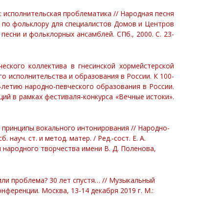
е: исполнительская проблематика // Народная песня
нф. по фольклору для специалистов Домов и Центров
есни и фольклорных ансамблей. СПб., 2000. С. 23-
еского коллектива в гнесинской хормейстерской
о исполнительства и образования в России. К 100-
-летию народно-певческого образования в России.
ий в рамках фестиваля-конкурса «Вечные истоки».
 принципы вокального интонирования // Народно-
науч. ст. и метод. матер. / Ред.-сост. Е. А.
м народного творчества имени В. Д. Поленова,
или проблема? 30 лет спустя… //
Музыкальный
ференции. Москва, 13-14 декабря 2019 г. М.: