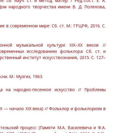
 сб. науч. ст. и метод. матер. / Ред.-сост. Е. А.
Дом народного творчества имени В. Д. Поленова,
е в современном мире: Сб. ст. М.: ГРЦРФ, 2016. С.
онной музыкальной культуре XIX–XX веков //
овременных исследованиях фольклора: Сб. ст. и
арственный институт искусствознания, 2015. С. 127–
и. М.: Музгиз, 1963.
яда на народно-песенное искусство // Проблемы
ХХ — начало ХIХ века) // Фольклор и фольклоризм в
тельский процесс (Памяти М.А. Василевича и Ф.А.