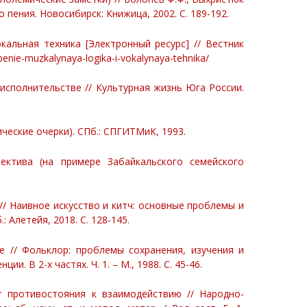
пения. Новосибирск: Книжица, 2002. С. 189-192.
кальная техника [Электронный ресурс] // Вестник
penie-muzkalynaya-logika-i-vokalynaya-tehnika/
исполнительстве // Культурная жизнь Юга России.
ические очерки). СПб.: СПГИТМиК, 1993.
ектива (на примере Забайкальского семейского
 // Наивное искусство и китч: основные проблемы и
: Алетейя, 2018. С. 128-145.
 // Фольклор: проблемы сохранения, изучения и
 В 2-х частях. Ч. 1. – М., 1988. С. 45-46.
т противостояния к взаимодействию // Народно-