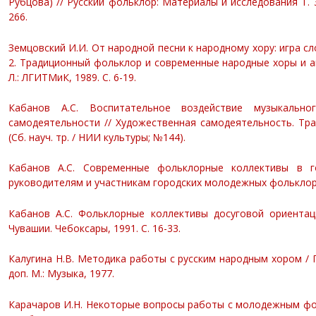
Рубцова) //
Русский фольклор: Материалы и исследования Т. 3
266.
Земцовский И.И. От народной песни к народному хору: игра с
2. Традиционный фольклор и современные народные хоры и ансам
Л.: ЛГИТМиК, 1989. С. 6-19.
Кабанов А.С. Воспитательное воздействие музыкально
самодеятельности // Художественная самодеятельность. Тради
(Сб. науч. тр. / НИИ культуры; №144).
Кабанов А.С. Современные фольклорные коллективы в г
руководителям и участникам городских молодежных фольклорн
Кабанов А.С. Фольклорные коллективы досуговой ориентац
Чувашии. Чебоксары, 1991. С. 16-33.
Калугина Н.В. Методика работы с русским народным хором / Гос.
доп. М.: Музыка, 1977.
Карачаров И.Н. Некоторые вопросы работы с молодежным фо