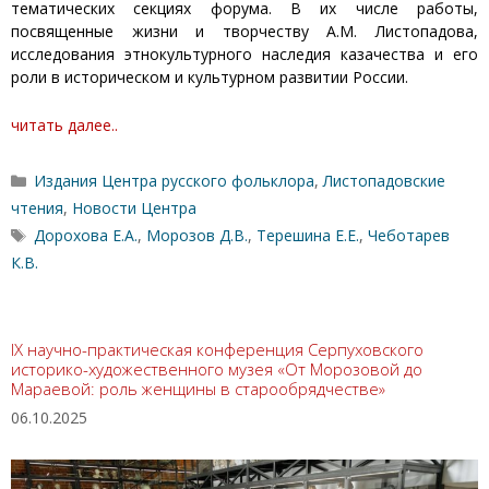
тематических секциях форума. В их числе работы,
посвященные жизни и творчеству А.М. Листопадова,
исследования этнокультурного наследия казачества и его
роли в историческом и культурном развитии России.
читать далее..
Рубрики
Издания Центра русского фольклора
,
Листопадовские
чтения
,
Новости Центра
Метки
Дорохова Е.А.
,
Морозов Д.В.
,
Терешина Е.Е.
,
Чеботарев
К.В.
IX научно-практическая конференция Серпуховского
историко-художественного музея «От Морозовой до
Мараевой: роль женщины в старообрядчестве»
06.10.2025