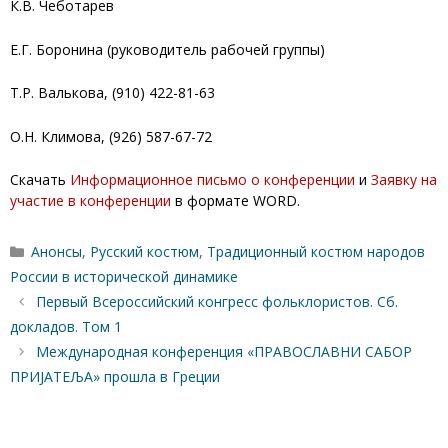
К.В. Чеботарев
Е.Г. Боронина (руководитель рабочей группы)
Т.Р. Валькова, (910) 422-81-63
О.Н. Климова, (926) 587-67-72
Скачать
Информационное письмо о конференции
и
Заявку на
участие в конференции
в формате WORD.
Рубрики
Анонсы
,
Русский костюм
,
Традиционный костюм народов
России в исторической динамике
Первый Всероссийский конгресс фольклористов. Сб.
докладов. Том 1
Международная конференция «ПРАВОСЛАВНИ САБОР
ПРИЈАТЕЉА» прошла в Греции