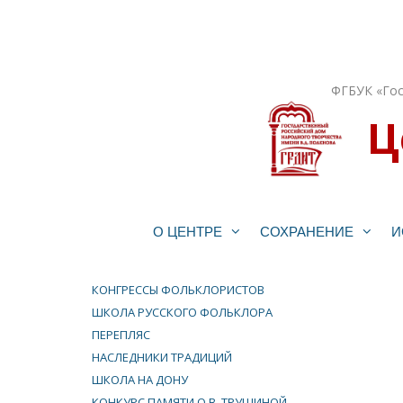
Перейти
к
содержимому
ФГБУК «Гос
Ц
О ЦЕНТРЕ
СОХРАНЕНИЕ
И
КОНГРЕССЫ ФОЛЬКЛОРИСТОВ
ШКОЛА РУССКОГО ФОЛЬКЛОРА
ПЕРЕПЛЯС
НАСЛЕДНИКИ ТРАДИЦИЙ
ШКОЛА НА ДОНУ
КОНКУРС ПАМЯТИ О.В. ТРУШИНОЙ