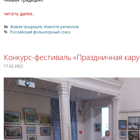
читать далее..
Рубрики
Живая традиция
,
Новости регионов
Метки
Российский фольклорный союз
Конкурс-фестиваль «Праздничная кару
17.02.2022