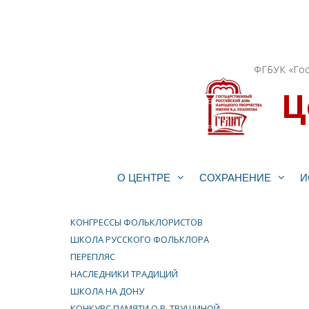
Перейти
к
содержимому
ФГБУК «Гос
Ц
О ЦЕНТРЕ
СОХРАНЕНИЕ
И
КОНГРЕССЫ ФОЛЬКЛОРИСТОВ
ШКОЛА РУССКОГО ФОЛЬКЛОРА
ПЕРЕПЛЯС
НАСЛЕДНИКИ ТРАДИЦИЙ
ШКОЛА НА ДОНУ
КОНКУРС ПАМЯТИ О.В. ТРУШИНОЙ