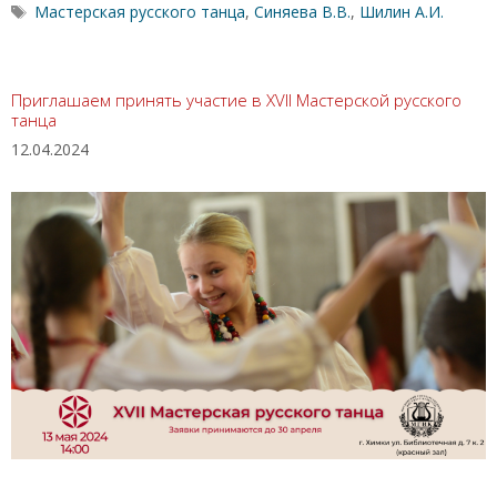
Метки
Мастерская русского танца
,
Синяева В.В.
,
Шилин А.И.
Приглашаем принять участие в XVII Мастерской русского
танца
12.04.2024