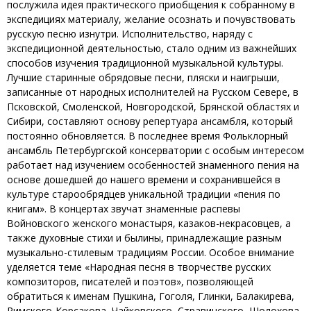
послужила идея практического приобщения к собранному в
экспедициях материалу, желание осознать и почувствовать
русскую песню изнутри.
Исполнительство, наряду с
экспедиционной деятельностью, стало одним из важнейших
способов изучения традиционной музыкальной культуры.
Лучшие старинные обрядовые песни, пляски и наигрыши,
записанные от народных исполнителей на Русском Севере, в
Псковской, Смоленской, Новгородской, Брянской областях и
Сибири, составляют основу репертуара ансамбля, который
постоянно обновляется. В последнее время Фольклорный
ансамбль Петербургской консерватории с особым интересом
работает над изучением особенностей знаменного пения на
основе дошедшей до нашего времени и сохранившейся в
культуре старообрядцев уникальной традиции «пения по
книгам». В концертах звучат знаменные распевы
Войновского женского монастыря, казаков-некрасовцев, а
также духовные стихи и былины, принадлежащие разным
музыкально-стилевым традициям России. Особое внимание
уделяется теме «Народная песня в творчестве русских
композиторов, писателей и поэтов», позволяющей
обратиться к именам Пушкина, Гоголя, Глинки, Балакирева,
Римского-Корсакова, Чайковского, Стравинского, Шолохова,