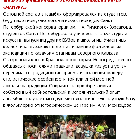
Женский фольклорный ансамбль казачьей песни
«ЧАПУРА»
Основной состав ансамбля сформировался из студентов,
будущих этномузыкологов и искусствоведов Санкт-
Петербургской консерватории им. Н.А. Римского-Корсакова,
студенток Санкт-Петербурского университета культуры и
искусств, выпускниц других ВУЗов и школьниц. Участницы
коллектива выезжают в летние и зимние фольклорные
экспедиции по казачьим станицам Северного Кавказа,
Ставропольского и Краснодарского края. Непосредственно
общаясь с носителями традиции, девушки «из уст в уста»
перенимают традиционные приемы исполнения, манеру,
стилистические особенности той или иной местной
локальной традиции. Опираясь на приобретаемый
собственный собирательский и исполнительский опыт,
ансамбль получает мощную методологическую научную базу
в Фольклорно-этнографическом центре им. А.М. Мехнецова.