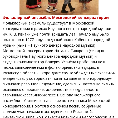
Фольклорный ансамбль Московской консерватории
Фольклорный ансамбль существует в Московской
консерватории в рамках Научного центра народной музыки
им. К. В. Квитки уже почти тридцать лет. Начало ему было
положено в 1977 году, когда лаборант Кабинета народной
музыки (ныне – Научного центра народной музыки)
Московской консерватории Наталья Гилярова (сегодня –
руководитель Научного центра народной музыки) и
студентка-композитор Валерия Усачёва пробовали петь
песни, записанные ими в фольклорных экспедициях в
Рязанскую область. Скоро даже самые убежденные скептики-
академисты, у которых эти попытки запеть «по-народному»
вызывали резонное недоумение, сдались – настолько сильны
оказались очарование, искренность и задушевность
старинных крестьянских песен. Основа Фольклорного
ансамбля – бывшие и нынешние воспитанники Московской
консерватории. Поются в основном песни, собранные
самими участниками в экспедициях по Рязанской,
Пензенской, Липецкой, отчасти Брянской и Белгородской, а в