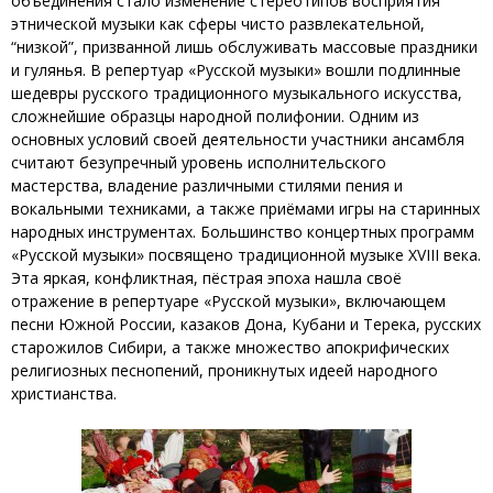
объединения стало изменение стереотипов восприятия
этнической музыки как сферы чисто развлекательной,
“низкой”, призванной лишь обслуживать массовые праздники
и гулянья. В репертуар «Русской музыки» вошли подлинные
шедевры русского традиционного музыкального искусства,
сложнейшие образцы народной полифонии. Одним из
основных условий своей деятельности участники ансамбля
считают безупречный уровень исполнительского
мастерства, владение различными стилями пения и
вокальными техниками, а также приёмами игры на старинных
народных инструментах. Большинство концертных программ
«Русской музыки» посвящено традиционной музыке XVIII века.
Эта яркая, конфликтная, пёстрая эпоха нашла своё
отражение в репертуаре «Русской музыки», включающем
песни Южной России, казаков Дона, Кубани и Терека, русских
старожилов Сибири, а также множество апокрифических
религиозных песнопений, проникнутых идеей народного
христианства.