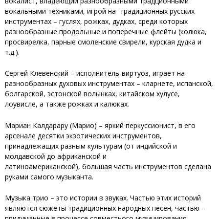
вокалист, владеющий разнообразными традционными
вокальными техниками, игрой на традиционных русских
инструментах – гуслях, рожках, дудках, среди которых
разнообразные продольные и поперечные флейты (колюка,
просвирелка, парные смоленские свирели, курская дудка и
т.д.).
Сергей Клевенский – исполнитель-виртуоз, играет на
разнообразных духовых инструментах – кларнете, испанской,
болгарской, эстонской волынках, китайском хулусе,
лоувисле, а также рожках и калюках.
Мариан Калдарару (Марио) – яркий перкуссионист, в его
арсенале десятки экзотических инструментов,
принадлежащих разным культурам (от индийской и
молдавской до африканской и
латиноамериканской), большая часть инструментов сделана
руками самого музыканта.
Музыка трио – это истории в звуках. Частью этих историй
являются сюжеты традиционных народных песен, частью –
придуманные в процессе совместного музицирования,