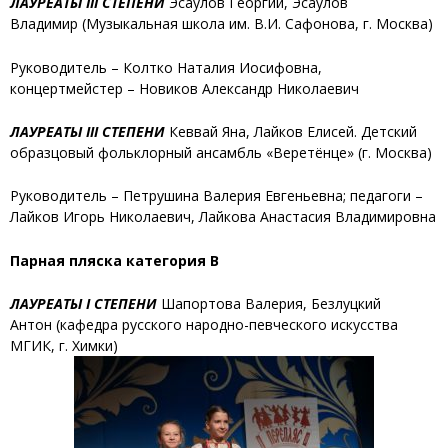
ЛАУРЕАТЫ III СТЕПЕНИ
Эсаулов Георгий, Эсаулов
Владимир
(Музыкальная школа им. В.И. Сафонова, г. Москва)
Руководитель – Колтко Наталия Иосифовна,
концертмейстер – Новиков Александр Николаевич
ЛАУРЕАТЫ III СТЕПЕНИ
Кеввай Яна, Лайков Елисей
. Детский
образцовый фольклорный ансамбль «Веретёнце» (г. Москва)
Руководитель – Петрушина Валерия Евгеньевна; педагоги –
Лайков Игорь Николаевич, Лайкова Анастасия Владимировна
Парная пляска категория В
ЛАУРЕАТЫ I СТЕПЕНИ
Шапортова Валерия, Безлуцкий
Антон
(кафедра русского народно-певческого искусства
МГИК, г. Химки)