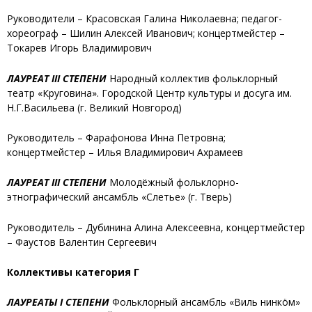
Руководители – Красовская Галина Николаевна; педагог-
хореограф – Шилин Алексей Иванович; концертмейстер –
Токарев Игорь Владимирович
ЛАУРЕАТ III СТЕПЕНИ
Народный коллектив фольклорный
театр «Круговина»
. Городской Центр культуры и досуга им.
Н.Г.Васильева (г. Великий Новгород)
Руководитель – Фарафонова Инна Петровна;
концертмейстер – Илья Владимирович Ахрамеев
ЛАУРЕАТ III СТЕПЕНИ
Молодёжный фольклорно-
этнографический ансамбль «Слетье»
(г. Тверь)
Руководитель – Дубинина Алина Алексеевна, концертмейстер
– Фаустов Валентин Сергеевич
Коллективы категория Г
ЛАУРЕАТЫ I СТЕПЕНИ
Фольклорный ансамбль «Виль нинкöм»