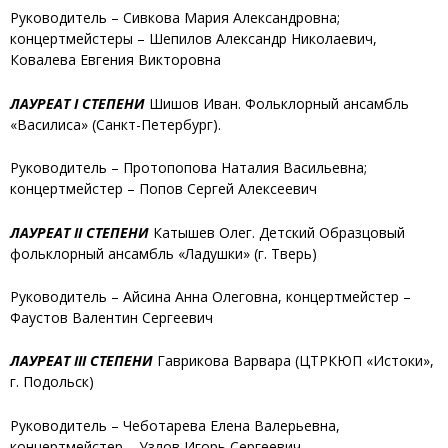
Руководитель – Сивкова Мария Александровна;
концертмейстеры – Шепилов Александр Николаевич,
Ковалева Евгения Викторовна
ЛАУРЕАТ I СТЕПЕНИ
Шишов Иван
. Фольклорный ансамбль
«Василиса» (Санкт-Петербург).
Руководитель – Протопопова Наталия Васильевна;
концертмейстер – Попов Сергей Алексеевич
ЛАУРЕАТ II СТЕПЕНИ
Катышев Олег.
Детский Образцовый
фольклорный ансамбль «Ладушки» (г. Тверь)
Руководитель – Айсина Анна Олеговна, концертмейстер –
Фаустов Валентин Сергеевич
ЛАУРЕАТ III СТЕПЕНИ
Гаврикова Варвара
(ЦТРКЮП «Истоки»,
г. Подольск)
Руководитель – Чеботарева Елена Валерьевна,
концертмейстер – Узлов Игорь Сергеевич