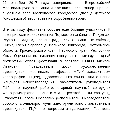
29 октября 2017 года завершился III Всероссийский
фестиваль русского танца «Перепляс». Гала-концерт прошел
в уютном зале Московского городского дворца детского
(юношеского) творчества на Воробьевых горах.
В этом году фестиваль собрал еще больше участников! К
нам приехали коллективы из Подмосковья (Химки, Подольск,
Реутов, Талдом, Зеленоград, Клин), Санкт-Петербурга,
Омска, Твери, Череповца, Великого Новгорода, Костромской
области, Красноярского края, Пермского края, Республики
Коми. Оценивал выступления конкурсантов международный
экспертный совет фестиваля в составе: Шилин Алексей
Иванович (председатель жюри, художественный
руководитель фестиваля, профессор МГИК, зав.сектором
хореографии ГЦРФ), Дорохова Екатерина Анатольевна
(кандидат искусствоведения, заместитель руководителя
ГЦРФ по научной работе, старший научный сотрудник
Фонограммархива Института русской литературы),
Старостин Сергей Нколаевич (исполнитель и исследователь
русского фольклора, мультиинструменталист, заместитель
руководителя ГЦРФ по вопросам актуализации), Гришкова