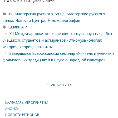
что были в этот день с нами!
Рубрики
XVI Мастерская русского танца
,
Мастерские русского
танца
,
Новости Центра
,
Этнохореография
Метки
Шилин А.И.
XII Международная конференция-конкурс научных работ
учащихся, студентов и аспирантов «Этномузыкология:
история, теория, практика»
Завершился Всероссийский семинар «Учитель и ученики в
фольклорных традициях и в науке о народной культуре»
АКТУАЛЬНОЕ
КАЛЕНДАРЬ МЕРОПРИЯТИЙ
АНОНСЫ
НОВОСТИ РЕГИОНОВ