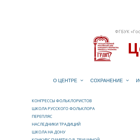
Перейти
к
содержимому
ФГБУК «Гос
Ц
О ЦЕНТРЕ
СОХРАНЕНИЕ
И
КОНГРЕССЫ ФОЛЬКЛОРИСТОВ
ШКОЛА РУССКОГО ФОЛЬКЛОРА
ПЕРЕПЛЯС
НАСЛЕДНИКИ ТРАДИЦИЙ
ШКОЛА НА ДОНУ
КОНКУРС ПАМЯТИ О.В. ТРУШИНОЙ