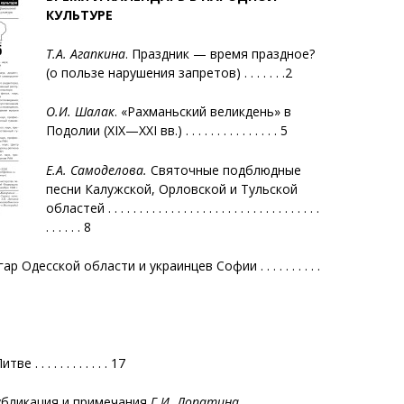
КУЛЬТУРЕ
Т.А. Агапкина
. Праздник — время праздное?
(о пользе нарушения запретов) . . . . . . .2
О.И. Шалак
. «Рахманьский великдень» в
Подолии (XIX—XXI вв.) . . . . . . . . . . . . . . . 5
Е.А. Самоделова.
Святочные подблюдные
песни Калужской, Орловской и Тульской
областей . . . . . . . . . . . . . . . . . . . . . . . . . . . . . . . . . .
. . . . . . 8
Одесской области и украинцев Софии . . . . . . . . . .
. . . . . . . . . . 17
убликация и примечания
Г.И. Лопатина
. . . . . . . . . . . . .