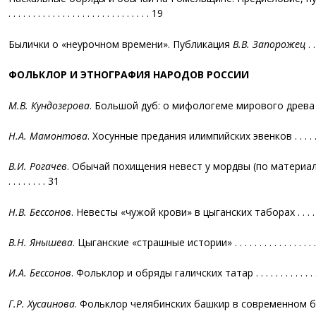
. . . . . . . . . . . . . . . . . . . . . . . . . . . . . 19
Былички о «неурочном времени». Публикация
В.В. Запорожец
. .
ФОЛЬКЛОР И ЭТНОГРАФИЯ НАРОДОВ РОССИИ
М.В. Кундозерова
. Большой дуб: о мифологеме мирового древа в каре
Н.А. Мамонтова
. Хосунные предания илимпийских эвенков . . . . . . . . . 
В.И. Рогачев
. Обычай похищения невест у мордвы (по материалам XIX — начала
. . . . . . . . 31
Н.В. Бессонов
. Невесты «чужой крови» в цыганских таборах . . . . . . . . .
В.Н. Янышева
. Цыганские «страшные истории» . . . . . . . . . . . . . . . . . . 
И.А. Бессонов
. Фольклор и обряды галичских татар . . . . . . . . . . . . . . .
Г.Р. Хусаинова
. Фольклор челябинских башкир в современном бытовани