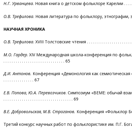
Н.Г. Урванцева
. Новая книга о детском фольклоре Карелии . . . . . . . . .
О.В. Трефилова
. Новая литература по фольклору, этнографии, этно
НАУЧНАЯ ХРОНИКА
О.В. Трефилова
. XVIII Толстовские чтения . . . . . . . . . . . . . . . . . . . . . . . .
М.О. Гардер
. XIV Международная школа-конференция по фольклористи
. . . . . . . . . . . . . . . . . . . . . . . . . . . . . . 65
Д.И. Антонов.
Конференция «Демонология как семиотическая система» . . . . . . . 
. . . . . . . . . . . . . . . 67
Е.В. Попова, Ю.А. Перевозчиков
. Симпозиум «ВЕМЕ: обычай вз
. . . . . . . . . . . . . . . . . . . . . . . . . . . . . . . . . . 69
В.Е. Добровольская, М.В. Строганов.
Конференция «Фольклор Боль
Третий конкурс научных работ по фольклористике им. П.Г. Богатырева .