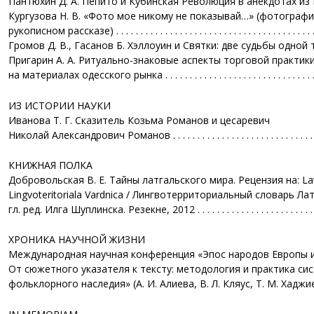
Пантюхин Д. А. Пепито и Кубинская Революция в анекдотах из Ин
Кургузова Н. В. «Фото мое никому не показывай…» (фотографи
рукописном рассказе) . . . . . . . . . . . . . . . . . . . . . . . . . . . . . . . . . . . . . . . . 
Громов Д. В., Гасанов Б. Хэллоуин и Святки: две судьбы одной тыквы
Пригарин А. А. Ритуально-знаковые аспекты торговой практики
на материалах одесского рынка . . . . . . . . . . . . . . . . . . . . . . . . . . . . . . . 
ИЗ ИСТОРИИ НАУКИ
Иванова Т. Г. Сказитель Козьма Романов и цесаревич
Николай Александрович Романов . . . . . . . . . . . . . . . . . . . . . . . . . . . . . .
КНИЖНАЯ ПОЛКА
Добровольская В. Е. Тайны латгальского мира. Рецензия на: La
Lingvoteritoriala Vardnica / Лингвотерриториальный словарь Лат
гл. ред. Илга Шуплинска. Резекне, 2012 . . . . . . . . . . . . . . . . . . . . . . . . . 
ХРОНИКА НАУЧНОЙ ЖИЗНИ
Международная научная конференция «Эпос народов Европы и
От сюжетного указателя к тексту: методология и практика си
фольклорного наследия» (А. И. Алиева, В. Л. Кляус, Т. М. Хаджиева) .