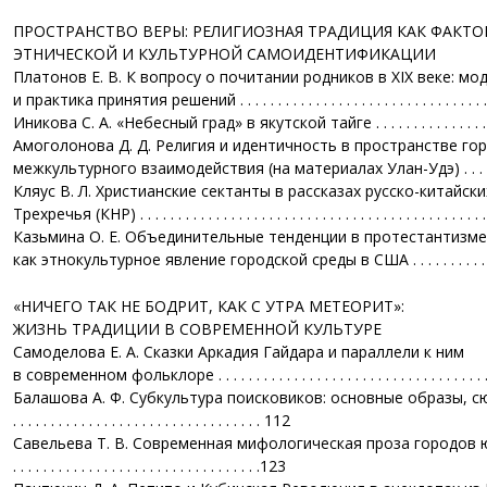
ПРОСТРАНСТВО ВЕРЫ: РЕЛИГИОЗНАЯ ТРАДИЦИЯ КАК ФАКТО
ЭТНИЧЕСКОЙ И КУЛЬТУРНОЙ САМОИДЕНТИФИКАЦИИ
Платонов Е. В. К вопросу о почитании родников в XIX веке: м
и практика принятия решений . . . . . . . . . . . . . . . . . . . . . . . . . . . . . . . . . 
Иникова С. А. «Небесный град» в якутской тайге . . . . . . . . . . . . . . . . . .
Амоголонова Д. Д. Религия и идентичность в пространстве го
межкультурного взаимодействия (на материалах Улан-Удэ) . . . . . . . . .
Кляус В. Л. Христианские сектанты в рассказах русско-китайск
Трехречья (КНР) . . . . . . . . . . . . . . . . . . . . . . . . . . . . . . . . . . . . . . . . . . . . . 
Казьмина О. Е. Объединительные тенденции в протестантизме
как этнокультурное явление городской среды в США . . . . . . . . . . . . . .
«НИЧЕГО ТАК НЕ БОДРИТ, КАК С УТРА МЕТЕОРИТ»:
ЖИЗНЬ ТРАДИЦИИ В СОВРЕМЕННОЙ КУЛЬТУРЕ
Самоделова Е. А. Сказки Аркадия Гайдара и параллели к ним
в современном фольклоре . . . . . . . . . . . . . . . . . . . . . . . . . . . . . . . . . . . 
Балашова А. Ф. Субкультура поисковиков: основные образы, сюжеты и мотивы . . .
. . . . . . . . . . . . . . . . . . . . . . . . . . . . . . . . . 112
Савельева Т. В. Современная мифологическая проза городов южного Урала . . . . .
. . . . . . . . . . . . . . . . . . . . . . . . . . . . . . . . .123