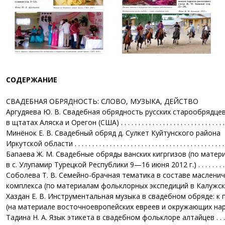
СОДЕРЖАНИЕ
СВАДЕБНАЯ ОБРЯДНОСТЬ: СЛОВО, МУЗЫКА, ДЕЙСТВО
Аргудяева Ю. В. Свадебная обрядность русских старообрядце
в щтатах Аляска и Орегон (США) . . . . . . . . . . . . . . . . . . . . . . . . . . . . . . . 
Минёнок Е. В. Свадебный обряд д. Сулкет Куйтунского района
Иркутской области . . . . . . . . . . . . . . . . . . . . . . . . . . . . . . . . . . . . . . . . . . .
Бапаева Ж. М. Свадебные обряды ванских кигргизов (по матер
в с. Улупамир Турецкой Республики 9—16 июня 2012 г.) . . . . . . . . . . . .
Соболева Т. В. Семейно-брачная тематика в составе маслени
комплекса (по материалам фольклорных экспедиций в Калужскую 
Хаздан Е. В. Инструментальная музыка в свадебном обряде: к
(на материале восточноевропейских евреев и окружающих народов) . 
Тадина Н. А. Язык этикета в свадебном фольклоре алтайцев . . . . . . . .