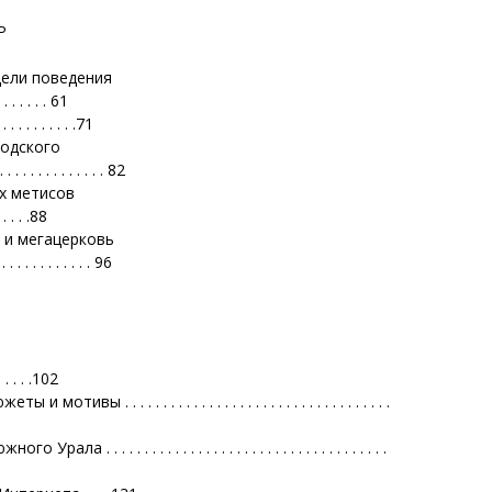
Р
одели поведения
. . . . . . 61
 . . . . . . .71
родского
 . . . . . . . . 82
их метисов
. . . . .88
 и мегацерковь
 . . . . . . . . 96
. . . . .102
 . . . . . . . . . . . . . . . . . . . . . . . . . . . . . . . .
 . . . . . . . . . . . . . . . . . . . . . . . . . . . . . . . .