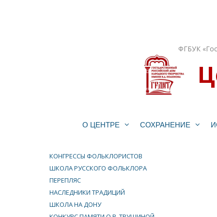
Перейти
к
содержимому
ФГБУК «Гос
Ц
О ЦЕНТРЕ
СОХРАНЕНИЕ
И
КОНГРЕССЫ ФОЛЬКЛОРИСТОВ
ШКОЛА РУССКОГО ФОЛЬКЛОРА
ПЕРЕПЛЯС
НАСЛЕДНИКИ ТРАДИЦИЙ
ШКОЛА НА ДОНУ
КОНКУРС ПАМЯТИ О.В. ТРУШИНОЙ