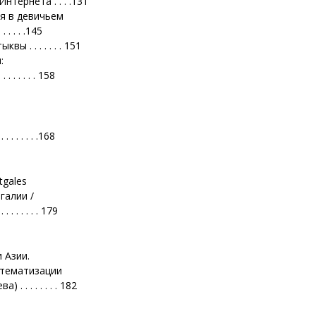
тернета . . . .131
я в девичьем
. . . . . .145
 . . . . . . . 151
:
. . . . . . . 158
 . . . . . . .168
tgales
галии /
. . . . . . . 179
 Азии.
стематизации
 . . . . . . . 182