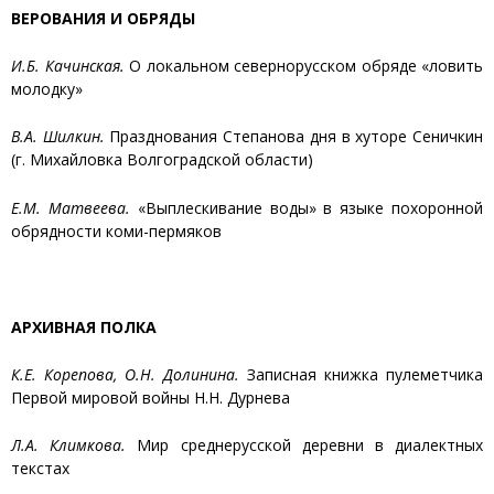
ВЕРОВАНИЯ И ОБРЯДЫ
И.Б. Качинская.
О локальном севернорусском обряде «ловить
молодку»
В.А. Шилкин.
Празднования Степанова дня в хуторе Сеничкин
(г. Михайловка Волгоградской области)
Е.М. Матвеева.
«Выплескивание воды» в языке похоронной
обрядности коми-пермяков
АРХИВНАЯ ПОЛКА
К.Е. Корепова, О.Н. Долинина.
Записная книжка пулеметчика
Первой мировой войны Н.Н. Дурнева
Л.А. Климкова.
Мир среднерусской деревни в диалектных
текстах