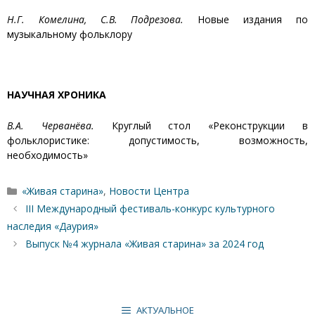
Н.Г. Комелина, С.В. Подрезова.
Новые издания по
музыкальному фольклору
НАУЧНАЯ ХРОНИКА
В.А. Черванёва.
Круглый стол «Реконструкции в
фольклористике: допустимость, возможность,
необходимость»
Рубрики
«Живая старина»
,
Новости Центра
III Международный фестиваль-конкурс культурного
наследия «Даурия»
Выпуск №4 журнала «Живая старина» за 2024 год
АКТУАЛЬНОЕ