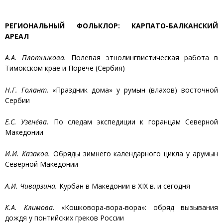
РЕГИОНАЛЬНЫЙ ФОЛЬКЛОР: КАРПАТО-БАЛКАНСКИЙ
АРЕАЛ
А.А. Плотникова.
Полевая этнолингвистическая работа в
Тимокском крае и Порече (Сербия)
Н.Г. Голант.
«Праздник дома» у румын (влахов) восточной
Сербии
Е.С. Узенёва.
По следам экспедиции к горанцам Северной
Македонии
И.И. Казаков.
Обряды зимнего календарного цикла у арумын
Северной Македонии
А.И. Чиварзина.
Курбан в Македонии в XIX в. и сегодня
К.А. Климова.
«Кошковора-вора-вора»: обряд вызывания
дождя у понтийских греков России