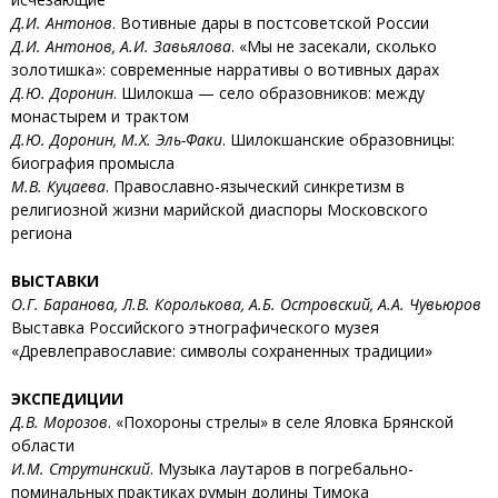
Д.И. Антонов
. Вотивные дары в постсоветской России
Д.И. Антонов, А.И. Завьялова
. «Мы не засекали, сколько
золотишка»: современные нарративы о вотивных дарах
Д.Ю. Доронин
. Шилокша — село образовников: между
монастырем и трактом
Д.Ю. Доронин, М.Х. Эль-Факи
. Шилокшанские образовницы:
биография промысла
М.В. Куцаева
. Православно-языческий синкретизм в
религиозной жизни марийской диаспоры Московского
региона
ВЫСТАВКИ
О.Г. Баранова, Л.В. Королькова, А.Б. Островский, А.А. Чувьюров
Выставка Российского этнографического музея
«Древлеправославие: символы сохраненных традиции»
ЭКСПЕДИЦИИ
Д.В. Морозов
. «Похороны стрелы» в селе Яловка Брянской
области
И.М. Струтинский
. Музыка лаутаров в погребально-
поминальных практиках румын долины Тимока