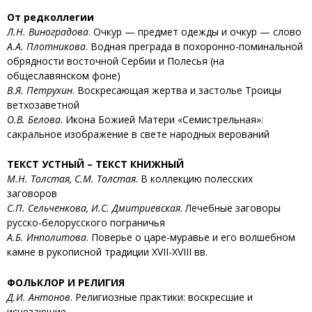
От редколлегии
Л.Н. Виноградова
. Очкур — предмет одежды и очкур — слово
А.А. Плотникова
. Водная преграда в похоронно-поминальной
обрядности восточной Сербии и Полесья (на
общеславянском фоне)
В.Я. Петрухин
. Воскресающая жертва и застолье Троицы
ветхозаветной
О.В. Белова
. Икона Божией Матери «Семистрельная»:
сакральное изображение в свете народных верований
ТЕКСТ УСТНЫЙ – ТЕКСТ КНИЖНЫЙ
М.Н. Толстая, С.М. Толстая
. В коллекцию полесских
заговоров
С.П. Сельченкова, И.С. Дмитриевская
. Лечебные заговоры
русско-белорусского пограничья
А.Б. Инполитова
. Поверье о царе-муравье и его волшебном
камне в рукописной традиции XVII-XVIII вв.
ФОЛЬКЛОР И РЕЛИГИЯ
Д.И. Антонов
. Религиозные практики: воскресшие и
исчезающие