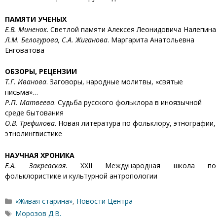
ПАМЯТИ УЧЕНЫХ
Е.В. Миненок
. Светлой памяти Алексея Леонидовича Налепина
Л.М. Белогурова, С.А. Жиганова
. Маргарита Анатольевна
Енговатова
ОБЗОРЫ, РЕЦЕНЗИИ
Т.Г. Иванова
. Заговоры, народные молитвы, «святые
письма»…
P.П. Матвеева
. Судьба русского фольклора в иноязычной
среде бытования
О.В. Трефилова
. Новая литература по фольклору, этнографии,
этнолингвистике
НАУЧНАЯ ХРОНИКА
Е.А. Закревская
. XXII Международная школа по
фольклористике и культурной антропологии
Рубрики
«Живая старина»
,
Новости Центра
Метки
Морозов Д.В.