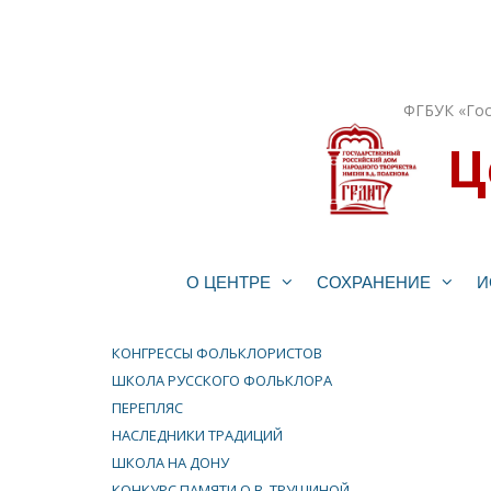
Перейти
к
содержимому
ФГБУК «Гос
Ц
О ЦЕНТРЕ
СОХРАНЕНИЕ
И
КОНГРЕССЫ ФОЛЬКЛОРИСТОВ
ШКОЛА РУССКОГО ФОЛЬКЛОРА
ПЕРЕПЛЯС
НАСЛЕДНИКИ ТРАДИЦИЙ
ШКОЛА НА ДОНУ
КОНКУРС ПАМЯТИ О.В. ТРУШИНОЙ