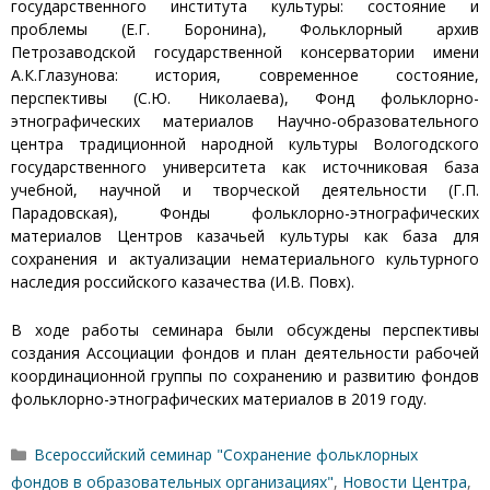
государственного института культуры: состояние и
проблемы (Е.Г. Боронина), Фольклорный архив
Петрозаводской государственной консерватории имени
А.К.Глазунова: история, современное состояние,
перспективы (С.Ю. Николаева), Фонд фольклорно-
этнографических материалов Научно-образовательного
центра традиционной народной культуры Вологодского
государственного университета как источниковая база
учебной, научной и творческой деятельности (Г.П.
Парадовская), Фонды фольклорно-этнографических
материалов Центров казачьей культуры как база для
сохранения и актуализации нематериального культурного
наследия российского казачества (И.В. Повх).
В ходе работы семинара были обсуждены перспективы
создания Ассоциации фондов и план деятельности рабочей
координационной группы по сохранению и развитию фондов
фольклорно-этнографических материалов в 2019 году.
Рубрики
Всероссийский семинар "Сохранение фольклорных
фондов в образовательных организациях"
,
Новости Центра
,