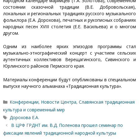
народном календаре марийцев (Т.А. Золотова), современном
состоянии сказочной традиции (В.Е. Добровольская),
локальных и региональных традициях русского музыкального
фольклора (Е.А. Дорохова), печатных и рукописных собраниях
народных песен XVIII столетия (Е.Е. Васильева) и о многом
другом.
Одним из наиболее ярких эпизодов программы стал
музыкально-этнографический концерт с участием сельских
аутентичных коллективов Верещагинского, Сивинского и
Юрлинского районов Пермского края.
Материалы конференции будут опубликованы в специальном
выпуске научного альманаха «Традиционная культура».
Рубрики
Конференции
,
Новости Центра
,
Славянская традиционная
культура и современный мир
Метки
Дорохова Е.А.
В ЦРФ ГРДНТ им. В.Д. Поленова прошел семинар по
фиксации явлений традиционной народной культуры