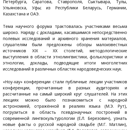
Петербурга, Саратова, Ставрополя, Сыктывара, Тулы,
Ульяновска, Уфы; из Республики Беларусь, Германии,
Казахстана и ОАЭ.
Тема научного форума трактовалась участниками весьма
широко. Наряду с докладами, касавшимися непосредственно
полевых исследований и архивного хранения материалов,
слушателям были предложены обзоры малоизвестных
источников XIX – XX столетий, методологические
выступления в области этнолингвистики, фольклористики и
этнологии, доклады, подводящие итоги многолетних
исследований в различных областях народоведческих наук.
«Ноу-хау» конференции стали публичные лекции участников
конференции, прочитанные в разных аудиториях и
рассчитанные на самый широкий круг слушателей. На этих
лекциях можно было познакомиться с народной
астрономией, отражённой в реалиях языка (М.Э. Рут),
погрузиться в область псевдонаучных построений в
современной лингвокультурологии (Е.Л. Березович), узнать
новые факты о русской народной свадьбе (М.Г. Матлин),