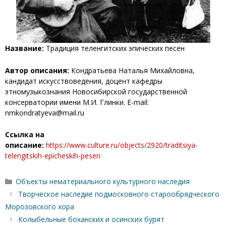
Название:
Традиция теленгитских эпических песен
Автор описания:
Кондратьева Наталья Михайловна,
кандидат искусствоведения, доцент кафедры
этномузыкознания Новосибирской государственной
консерватории имени М.И. Глинки. E-mail:
nmkondratyeva@mail.ru
Ссылка на
описание:
https://www.culture.ru/objects/2920/traditsiya-
telengitskih-epicheskih-pesen
Рубрики
Объекты нематериального культурного наследия
Творческое наследие подмосковного старообрядческого
Морозовского хора
Колыбельные боханских и осинских бурят