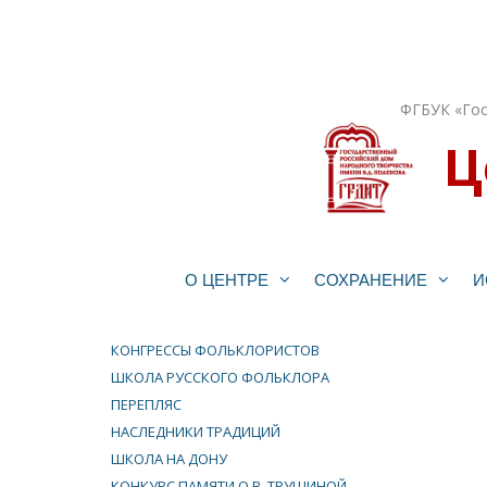
Перейти
к
содержимому
ФГБУК «Гос
Ц
О ЦЕНТРЕ
СОХРАНЕНИЕ
И
КОНГРЕССЫ ФОЛЬКЛОРИСТОВ
ШКОЛА РУССКОГО ФОЛЬКЛОРА
ПЕРЕПЛЯС
НАСЛЕДНИКИ ТРАДИЦИЙ
ШКОЛА НА ДОНУ
КОНКУРС ПАМЯТИ О.В. ТРУШИНОЙ