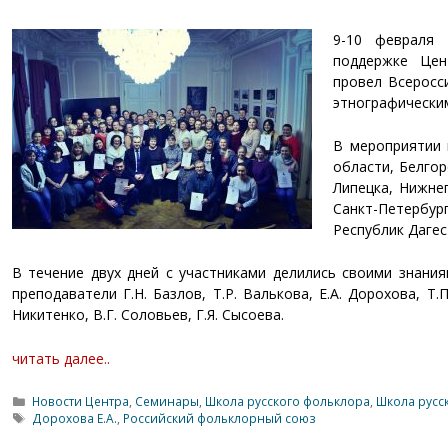
9-10 февраля 
поддержке Цен
провел Всеросс
этнографически
В мероприятии 
области, Белгор
Липецка, Нижне
Санкт-Петербур
Республик Дагес
В течение двух дней с участниками делились своими знани
преподаватели Г.Н. Базлов, Т.Р. Валькова, Е.А. Дорохова, Т.П
Никитенко, В.Г. Соловьев, Г.Я. Сысоева.
читать далее..
Рубрики
Новости Центра
,
Семинары
,
Школа русского фольклора
,
Школа русс
Метки
Дорохова Е.А.
,
Российский фольклорный союз