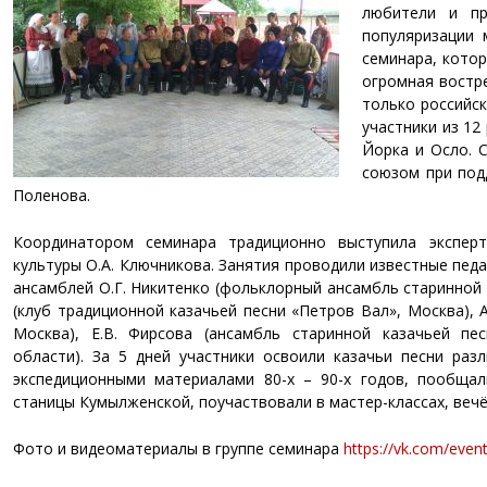
любители и пр
популяризации 
семинара, котор
огромная востр
только российск
участники из 12
Йорка и Осло. 
союзом при под
Поленова.
Координатором семинара традиционно выступила эксперт
культуры О.А. Ключникова. Занятия проводили известные пе
ансамблей О.Г. Никитенко (фольклорный ансамбль старинной к
(клуб традиционной казачьей песни «Петров Вал», Москва), 
Москва), Е.В. Фирсова (ансамбль старинной казачьей пе
области). За 5 дней участники освоили казачьи песни раз
экспедиционными материалами 80-х – 90-х годов, пообща
станицы Кумылженской, поучаствовали в мастер-классах, веч
Фото и видеоматериалы в группе семинара
https://vk.com/eve