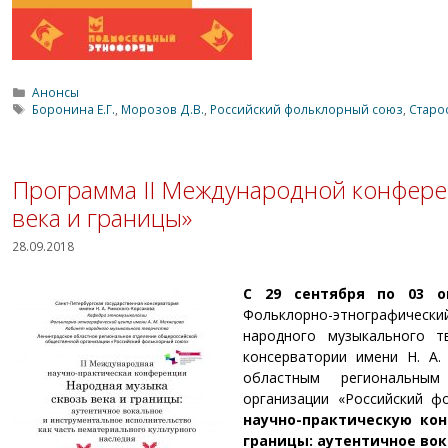
Рубрики
Анонсы
Метки
Боронина Е.Г.
,
Морозов Д.В.
,
Российский фольклорный союз
,
Старос
Программа II Международной конфере
века и границы»
28.09.2018
С 29 сентября по 03 о
Фольклорно-этнографичес
народного музыкального тв
консерватории имени Н. А.
областным региональным
организации «Российский 
научно-практическую ко
границы: аутентичное во