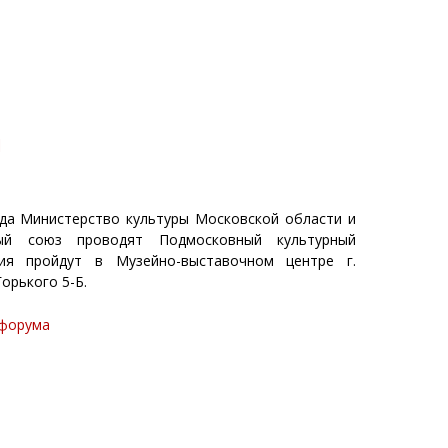
м
ода Министерство культуры Московской области и
ный союз проводят Подмосковный культурный
ия пройдут в Музейно-выставочном центре г.
Горького 5-Б.
офорума