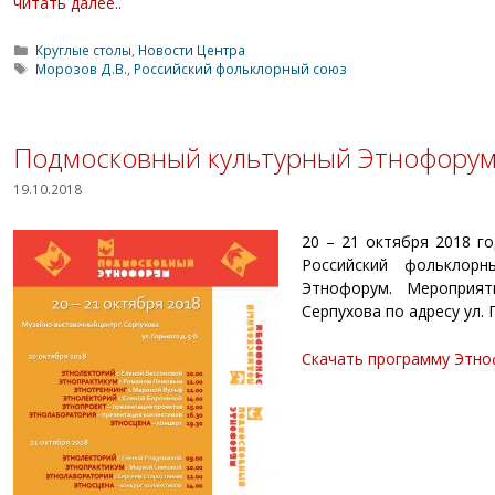
читать далее..
Рубрики
Круглые столы
,
Новости Центра
Метки
Морозов Д.В.
,
Российский фольклорный союз
Подмосковный культурный Этнофору
19.10.2018
20 – 21 октября 2018 г
Российский фольклор
Этнофорум. Мероприят
Серпухова по адресу ул. 
Скачать программу Этн