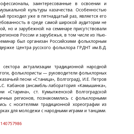
офессионалы, заинтересованные в освоении и
музыкальной культуры казачества. Особенностью
ый проходил уже в пятнадцатый раз, является его
ебованность в среде самой широкой аудитории не
ой, но и зарубежной: на семинаре присутствовали
 регионов России и зарубежья, в том числе из Нью-
Семинар был организан Российскими фольклорным
держке Центра русского фольклора ГРДНТ им.В.Д.
 сектора актуализации традиционной народной
дагоги, фольклористы — руководители фольклорных
азачьей песни «Станица», Волгоград), И.Е. Петров
А.С. Кабанов (ансамбль-лаборатория «Камышинка»,
сни «Старина», ст. Кумылженской Волгоградской
личных регионов, познакомились с фольклорными
лись с носителями традиционной хореографии из
ёрках для молодежи с народными играми и танцами.
nt140757986