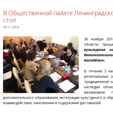
В Общественной палате Ленинградско
стол
30.11.2018
30 ноября 201
области про
культурное н
дополнитель
молодёжи».
В течение 3 ча
региональных 
традиционной н
наследия обла
механизмов 
дополнительного образования, интеграции культурного и об
взаимодействия, наполнения и содержания фестивалей.