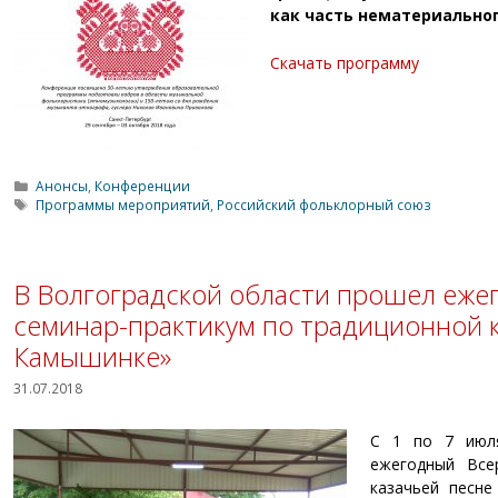
как часть нематериально
Скачать программу
Рубрики
Анонсы
,
Конференции
Метки
Программы мероприятий
,
Российский фольклорный союз
В Волгоградской области прошел еже
семинар-практикум по традиционной к
Камышинке»
31.07.2018
С 1 по 7 июля
ежегодный Все
казачьей песне