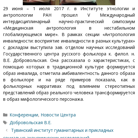
29 июня – 1 июля 2017 г. в Институте этнологии и
антропологии РАН прошел V Международный
интердисциплинарный научно-практический симпозиум
«Медицинская антропология в нестабильном
глобализующемся мире». В рамках секции «Антропология
инвалидности: восприятие инвалидности в разных культурах»
с докладом выступила зав. отделом научных исследований
Государственного центра русского фольклора к. филол. н.
В.Е. Добровольская. Она рассказала о характеристиках, с
помощью которых в традиционной культуре формируется
образ инвалида, отметила амбивалентность данного образа
в фольклоре и на ряде примеров показала, как в
фольклорных нарративах под влиянием стереотипных
представлений образ реального человека трансформируется
в образ мифологического персонажа.
Рубрики
Конференции
,
Новости Центра
Метки
Добровольская В.Е.
Тувинский институт гуманитарных и прикладных
социально-экономических исследований