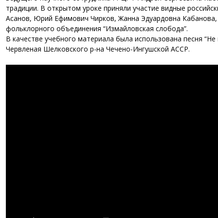
традиции. В открытом уроке приняли участие видные российс
Асанов, Юрий Ефимович Чирков, Жанна Эдуардовна Кабанова, 
фольклорного объединения “Измайловская слобода”.
В качестве учебного материала была использована песня “Не в
Червленая Шелковского р-на Чечено-Ингушской АССР.