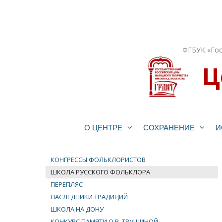
Перейти
к
содержимому
ФГБУК «Гос
Ц
О ЦЕНТРЕ
СОХРАНЕНИЕ
И
КОНГРЕССЫ ФОЛЬКЛОРИСТОВ
ШКОЛА РУССКОГО ФОЛЬКЛОРА
ПЕРЕПЛЯС
НАСЛЕДНИКИ ТРАДИЦИЙ
ШКОЛА НА ДОНУ
КОНКУРС ПАМЯТИ О.В. ТРУШИНОЙ