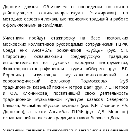
Дорогие друзья! Объявляем о проведении постоянно
действующего семинара-практикума (стажировки) по
методике освоения локальных певческих традиций и работе
с фольклорными ансамблями.
Участники пройдут стажировку на базе нескольких
московских коллективов руководимых сотрудниками ГЦРФ.
Среди них: Ансамбль рожечников «Зубцы» (рук. С.Н.
Старостин) осваивающий среднерусскую традицию
исполнительства на духовых народных инструментах;
Фольклорно-этнографическая студия «Оберег» (рук. Е.Г.
Боронина) изучающая музыкально-поэтический и
хореографический фольклор Подмосковья; Клуб
традиционной казачьей песни «Петров Вал» (рук. И.Е. Петров
и О.А. Ключникова) посвятивший свою деятельность
традиционной музыкальной культуре казаков Северного
Кавказа; Ансамбль «Русская музыка» (рук. В.Н. Иванов и Е.А.
Дорохова), а также Ансамбль ГЦРФ (рук. Д.В. Морозов)
осваивающий певческие традиции казаков Верхнего Дона.
Участники семинара ознакомятся с методикой разучивания