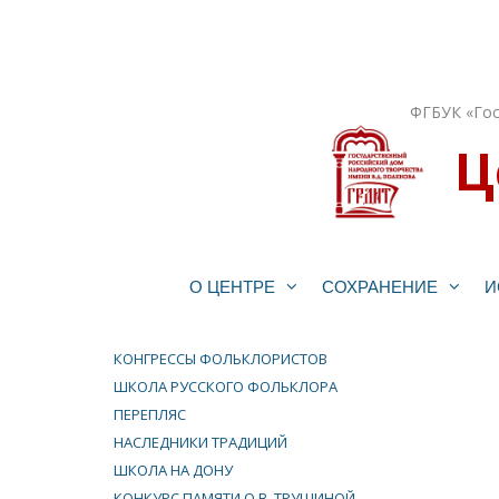
Перейти
к
содержимому
ФГБУК «Гос
Ц
О ЦЕНТРЕ
СОХРАНЕНИЕ
И
КОНГРЕССЫ ФОЛЬКЛОРИСТОВ
ШКОЛА РУССКОГО ФОЛЬКЛОРА
ПЕРЕПЛЯС
НАСЛЕДНИКИ ТРАДИЦИЙ
ШКОЛА НА ДОНУ
КОНКУРС ПАМЯТИ О.В. ТРУШИНОЙ