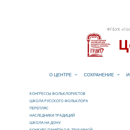
Перейти
к
содержимому
ФГБУК «Гос
Ц
О ЦЕНТРЕ
СОХРАНЕНИЕ
И
КОНГРЕССЫ ФОЛЬКЛОРИСТОВ
ШКОЛА РУССКОГО ФОЛЬКЛОРА
ПЕРЕПЛЯС
НАСЛЕДНИКИ ТРАДИЦИЙ
ШКОЛА НА ДОНУ
КОНКУРС ПАМЯТИ О.В. ТРУШИНОЙ