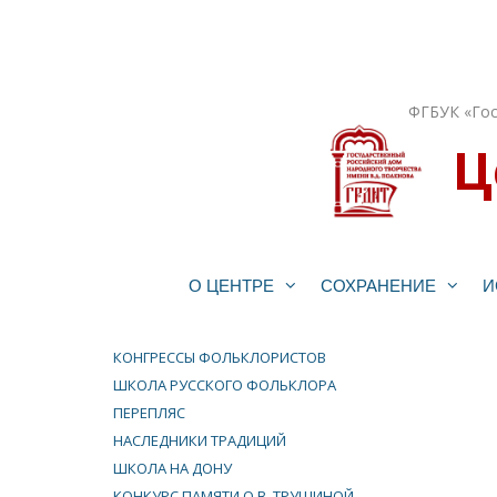
Перейти
к
содержимому
ФГБУК «Гос
Ц
О ЦЕНТРЕ
СОХРАНЕНИЕ
И
КОНГРЕССЫ ФОЛЬКЛОРИСТОВ
ШКОЛА РУССКОГО ФОЛЬКЛОРА
ПЕРЕПЛЯС
НАСЛЕДНИКИ ТРАДИЦИЙ
ШКОЛА НА ДОНУ
КОНКУРС ПАМЯТИ О.В. ТРУШИНОЙ