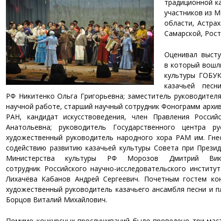
традиционной к
участников из М
области, Астрах
Самарской, Рост
Оценивал высту
в который вошл
культуры ГОБУК
казачьей песн
РФ Никитенко Ольга Григорьевна; заместитель руководителя
научной работе, старший научный сотрудник Фонограмм архив
РАН, кандидат искусствоведения, член Правления Росси
Анатольевна; руководитель Государственного центра 
художественный руководитель народного хора РАМ им. Гне
содействию развитию казачьей культуры Совета при Презид
Министерства культуры РФ Морозов Дмитрий Викто
сотрудник
Российского научно-исследовательского институт
Лихачёва Кабанов Андрей Сергеевич. Почетным гостем ко
художественный руководитель казачьего ансамбля песни и пл
Борцов Виталий Михайлович.
Помимо конкурсных прослушиваний было проведено три
маст