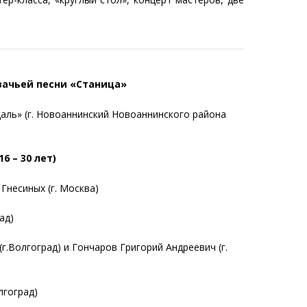
зачьей песни «Станица»
аль» (
г. Новоаннинский Новоаннинского района
 – 30 лет)
Гнесиных (
г. Москва)
ад)
(г.Волгоград) и
Гончаров Григорий Андреевич (
г.
лгоград)