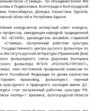
азачьей песни «Станица». Он объединил более 400
осквы и Подмосковья, Волгограда и Волгоградской
ани, Новосибирска, Донецка, Казахстана, Курской,
овской областей и Республики Адыгея.
пления конкурсантов экспертный совет конкурса,
и профессор, заведующая кафедрой традиционной
 ВО «ВГИИК», руководитель ансамбля старинной
и «Станица», заслуженный работник культуры
 Государственного центра русского фольклора по
а Института русской литературы (Пушкинский Дом)
йского фольклорного союза Дорохова Екатерина
русского фольклора ФГБУК «РОСКУЛЬТПРОЕКТ»,
синых, член постоянной профильной комиссии по
енте Российской Федерации по делам казачества
рович; музыковед, фольклорист, научный
а культурного и природного наследия имени Д.С.
нкурса стал заслуженный работник культуры РФ,
яски «Хопёр» г. Урюпинск, Волгоградской области
ер-класса, «круглый стол»,
концерт мастеров, две