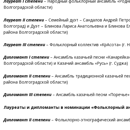
Лауреат I степени
–
Народный фольклорный ансамбль «Родны
Волгоградской области)
Лауреат II степени
–
Семейный дуэт – Сандалов Андрей Петр
Волгоград) и
Дуэт – Блинова Лариса Анатольевна и Блинова Е
района Волгоградской области)
Лауреат III степени
–
Фольклорный коллектив «КрАсота» (
г. 
Дипломант I степени
–
Ансамбль казачьей песни «Канарейка»
Волгоградской области) и
Казачий ансамбль «Русь» (
г. Суджа)
Дипломант II степени
–
Ансамбль традиционной казачьей пе
района Волгоградской области)
Дипломант III степени
–
Ансамбль казачьей песни «Поречье» 
Лауреаты и дипломанты в номинации «Фольклорный анса
Дипломант II степени
–
Фольклорно-этнографический ансам