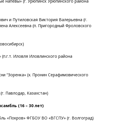
е напевы» (
г. Урюпинск Урюпинского района
ович и Путиловская Виктория Валерьевна
(
г.
лена Алексеевна
(п. Пригородный Фроловского
Новосибирск)
 (
п.г.т. Иловля Иловлинского района
сни “Зоренка»
(х. Пронин Серафимовического
(
г. Павлодар, Казахстан)
мбль (16 – 30 лет)
бль «Покров» ФГБОУ ВО «ВГСПУ»
(г. Волгоград)