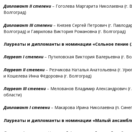
Дипломант II степени
–
Гоголева Маргарита Николаевна (
г. 
Волгоград)
Дипломант III степени
–
Князев Сергей Петрович (
г. Павлода
Волгоград) и
Гаврилова Виктория Романовна (
г. Волгоград)
Лауреаты и дипломанты в номинации «Сольное пение (31
Лауреат I степени
–
Путиловская Виктория Валерьевна (
г. В
Лауреат II степени
–
Резчикова Наталья Анатольевна
(г. Урю
и
Кошелева Инна Фёдоровна (
г. Волгоград)
Лауреат III степени
–
Мелованов Владимир Александрович
(г
области)
Дипломант I степени
–
Макарова Ирина Николаевна
(п. Сине
Лауреаты и дипломанты в номинации «Малый ансамбль (