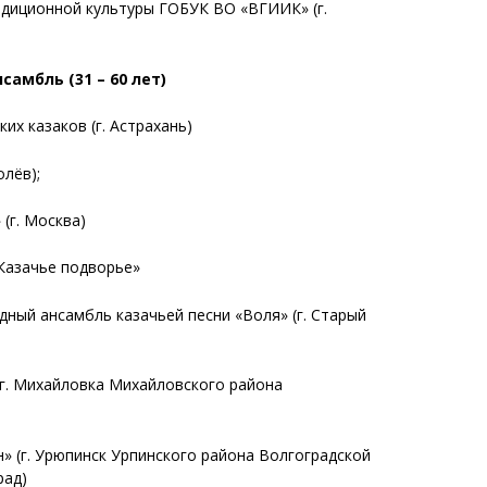
адиционной культуры ГОБУК ВО «ВГИИК» (
г.
мбль (31 – 60 лет)
ких казаков
(г. Астрахань)
олёв);
 (
г. Москва)
Казачье подворье»
дный ансамбль казачьей песни «Воля»
(г. Старый
г. Михайловка Михайловского района
» (
г. Урюпинск Урпинского района Волгоградской
рад)