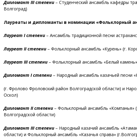
Дипломант III степени
–
Студенческий ансамбль кафедры тр
Волгоград)
Лауреаты и дипломанты в номинации «Фольклорный анса
Лауреат I степени
–
Ансамбль традиционной песни астраханс
Лауреат II степени
–
Фольклорный ансамбль «Курень» (
г. Кор
Лауреат III степени
–
Фольклорный ансамбль «Белый камень»
Дипломант I степени
–
Народный ансамбль казачьей песни «
(г. Фролово Фроловский район Волгоградской области)
и
Наро
Оскол)
Дипломант II степени
–
Фольклорный ансамбль «Компанья» (
Волгоградской области)
Дипломант III степени
–
Народный казачий ансамбль «Атаман
области) и
Фольклорный ансамбль «Казачья справа» (
г.Волгог