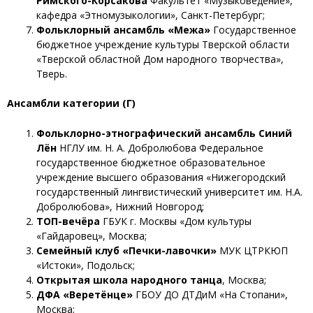
Римского-Корсакова
Факультет «Музыковедение»,
кафедра «Этномузыкологии», Санкт-Петербург;
Фольклорный ансамбль «Межа»
Государственное
бюджетное учреждение культуры Тверской области
«Тверской областной Дом народного творчества»,
Тверь.
Ансамбли категории (Г)
Фольклорно-этнографический ансамбль Синий
Лён
НГЛУ им. Н. А. Добролюбова Федеральное
государственное бюджетное образовательное
учреждение высшего образования «Нижегородский
государственный лингвистический университет им. Н.А.
Добролюбова», Нижний Новгород;
ТОП-вечёра
ГБУК г. Москвы «Дом культуры
«Гайдаровец», Москва;
Семейный клуб «Печки-лавочки»
МУК ЦТРКЮП
«Истоки», Подольск;
Открытая школа народного танца
, Москва;
ДФА «Веретёнце»
ГБОУ ДО ДТДиМ «На Стопани»,
Москва;