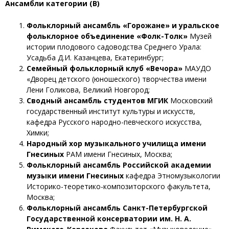
Ансамбли категории (В)
Фольклорный ансамбль «Горожане» и уральское
фольклорное объединение «Фолк-Толк»
Музей
истории плодового садоводства Среднего Урала:
Усадьба Д.И. Казанцева, Екатеринбург;
Семейный фольклорный клуб «Вечора»
МАУДО
«Дворец детского (юношеского) творчества имени
Лени Голикова, Великий Новгород;
Сводный ансамбль студентов МГИК
Московский
государственный институт культуры и искусств,
кафедра Русского народно-певческого искусства,
Химки;
Народный хор музыкального училища имени
Гнесиных
РАМ имени Гнесиных, Москва;
Фольклорный ансамбль Российской академии
музыки имени Гнесиных
кафедра Этномузыкологии
Историко-теоретико-композиторского факультета,
Москва;
Фольклорный ансамбль Санкт-Петербургской
Государственной консерватории им. Н. А.