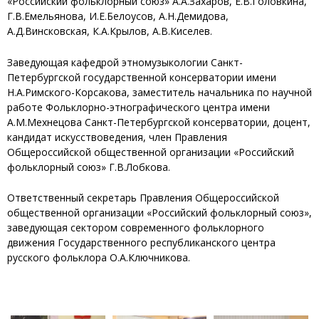
«Российский фольклорный союз» А.А.Захаров, Е.В.Головкина,
Г.В.Емельянова, И.Е.Белоусов, А.Н.Демидова,
А.Д.Винсковская, К.А.Крылов, А.В.Киселев.
Заведующая кафедрой этномузыкологии Санкт-
Петербургской государственной консерватории имени
Н.А.Римского-Корсакова, заместитель начальника по научной
работе Фольклорно-этнографического центра имени
А.М.Мехнецова Санкт-Петербургской консерватории, доцент,
кандидат искусствоведения, член Правления
Общероссийской общественной организации «Российский
фольклорный союз» Г.В.Лобкова.
Ответственный секретарь Правления Общероссийской
общественной организации «Российский фольклорный союз»,
заведующая сектором современного фольклорного
движения Государственного республиканского центра
русского фольклора О.А.Ключникова.