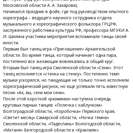
Московской области А. А. Захарова).
Начинался праздник в фойе, где под руководством опытного
хореографа – ведущего научного сотрудника отдела
музыкального и хореографического фольклора ГРЦРФ,
заслуженного работника культуры РФ, профессора МГУКИ А.
И. Шилина участники мероприятия вспоминали танцы своей
юности.
Первым был танец-игра «Приглашение» Архангельской
области. Во время танца, который начинает одна пара,
постепенно все желающие вовлекались в общий круг.
Вторым был танец-игра Смоленской области «Сени». Этот
танец исполняется «стенка на стенку». Постепенно темп
музыки ускорялся, но танцующие не только точно исполняли
хореографический рисунок, но ещё успевали петь известную
песню «Ах, вы, сени мои сени».
После этой короткой «разминки» наступила очередь
круговых парных танцев: «Полечка с каблучком»
Волгоградской области, «Коробочка» Пермского края,
«Светит месяц» Самарской области, «Ночка тёмна»
Смоленской области, «Падеспань» Вологодской области,
«Матаня» Белгородской области и «Краковяк».