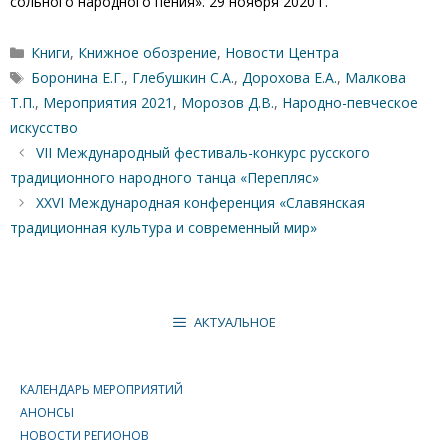
сольного народного пения». 29 ноября 2020 г.
Рубрики
Книги
,
Книжное обозрение
,
Новости Центра
Метки
Боронина Е.Г.
,
Глебушкин С.А.
,
Дорохова Е.А.
,
Малкова
Т.П.
,
Мероприятия 2021
,
Морозов Д.В.
,
Народно-певческое
искусство
VII Международный фестиваль-конкурс русского
традиционного народного танца «Перепляс»
XXVI Международная конференция «Славянская
традиционная культура и современный мир»
АКТУАЛЬНОЕ
КАЛЕНДАРЬ МЕРОПРИЯТИЙ
АНОНСЫ
НОВОСТИ РЕГИОНОВ