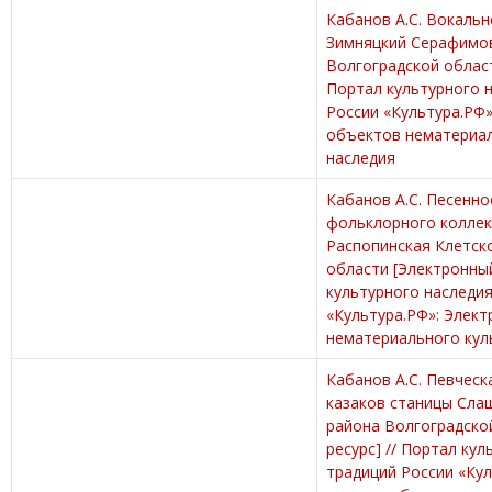
Кабанов А.С. Вокаль
Зимняцкий Серафимо
Волгоградской област
Портал культурного 
России «Культура.РФ»
объектов нематериал
наследия
Кабанов А.С. Песенно
фольклорного коллек
Распопинская Клетск
области [Электронный
культурного наследия
«Культура.РФ»: Элек
нематериального кул
Кабанов А.С. Певческ
казаков станицы Сла
района Волгоградско
ресурс] // Портал кул
традиций России «Ку