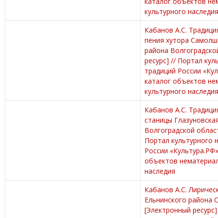
каталог объектов не
культурного наследи
Кабанов А.С. Традиц
пения хутора Самолш
района Волгоградско
ресурс] // Портал кул
традиций России «Ку
каталог объектов не
культурного наследи
Кабанов А.С. Традиц
станицы Глазуновска
Волгоградской област
Портал культурного 
России «Культура.РФ»
объектов нематериал
наследия
Кабанов А.С. Лиричес
Ельнинского района 
[Электронный ресурс]