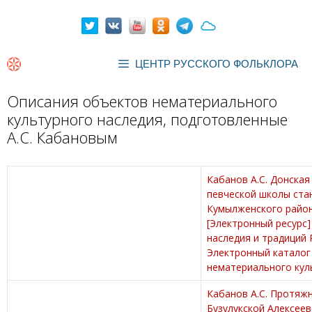
Перейти
к
содержимому
ЦЕНТР РУССКОГО ФОЛЬКЛОРА
Описания объектов нематериального
культурного наследия, подготовленные
А.С. Кабановым
Кабанов А.С. Донская
певческой школы ста
Кумылженского район
[Электронный ресурс]
наследия и традиций 
Электронный каталог
нематериального кул
Кабанов А.С. Протяжн
Бузулукской Алексеев