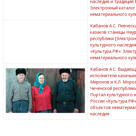
наследия и традиций 
Электронный каталог
нематериального кул
Кабанов А.С. Певческ
казаков станицы Нау
республики [Электрон
культурного наследия
«Культура.РФ»: Элек
нематериального кул
Кабанов А.С. Выдающ
исполнители казачьих
Миронов и К.Л. Моро
Чеченской республики
Портал культурного 
России «Культура.РФ»
объектов нематериал
наследия