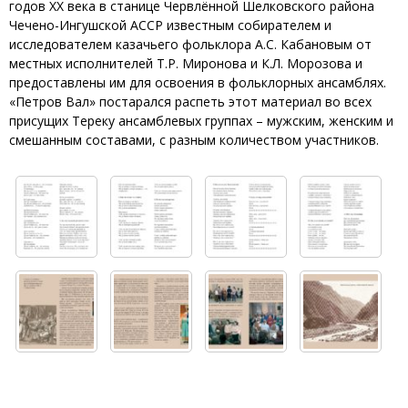
годов XX века в станице Червлённой Шелковского района
Чечено-Ингушской АССР известным собирателем и
исследователем казачьего фольклора А.С. Кабановым от
местных исполнителей Т.Р. Миронова и К.Л. Морозова и
предоставлены им для освоения в фольклорных ансамблях.
«Петров Вал» постарался распеть этот материал во всех
присущих Тереку ансамблевых группах – мужским, женским и
смешанным составами, с разным количеством участников.