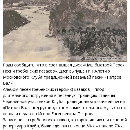
Рады сообщить, что в свет вышел диск «Наш быстрой Терек.
Песни гребенских казаков». Диск выпущен к 10-летию
Московского Клуба традиционной казачьей песни «Петров
Вал».
Альбом песен гребенских (терских) казаков – плод
длительного погружения в песенную традицию станицы
Червлённой участников Клуба традиционной казачьей песни
«Петров Вал» под руководством замечательного музыканта,
певца и педагога Игоря Евгеньевича Петрова.
Записи песен гребенских казаков, которые являются основой
репертуара Клуба, были сделаны в конце 60-х – начале 70-х