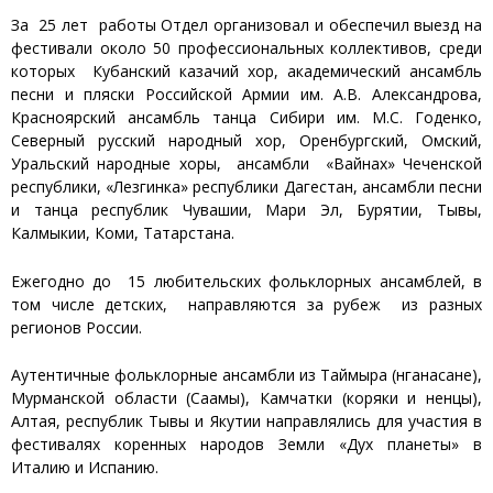
За 25 лет работы Отдел организовал и обеспечил выезд на
фестивали около 50 профессиональных коллективов, среди
которых Кубанский казачий хор, академический ансамбль
песни и пляски Российской Армии им. А.В. Александрова,
Красноярский ансамбль танца Сибири им. М.С. Годенко,
Северный русский народный хор, Оренбургский, Омский,
Уральский народные хоры, ансамбли «Вайнах» Чеченской
республики, «Лезгинка» республики Дагестан, ансамбли песни
и танца республик Чувашии, Мари Эл, Бурятии, Тывы,
Калмыкии, Коми, Татарстана.
Ежегодно до 15 любительских фольклорных ансамблей, в
том числе детских, направляются за рубеж из разных
регионов России.
Аутентичные фольклорные ансамбли из Таймыра (нганасане),
Мурманской области (Саамы), Камчатки (коряки и ненцы),
Алтая, республик Тывы и Якутии направлялись для участия в
фестивалях коренных народов Земли «Дух планеты» в
Италию и Испанию.