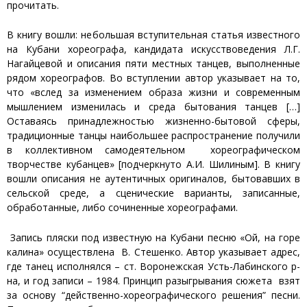
прочитать.
В книгу вошли: небольшая вступительная статья известного
на Кубани хореографа, кандидата искусствоведения Л.Г.
Нагайцевой и описания пяти местных танцев, выполненные
рядом хореографов. Во вступлении автор указывает на то,
что «вслед за изменением образа жизни и современным
мышлением изменилась и среда бытования танцев […]
Оставаясь принадлежностью жизненно-бытовой сферы,
традиционные танцы наибольшее распространение получили
в коллективном самодеятельном хореографическом
творчестве кубанцев» [подчеркнуто А.И. Шилиным]. В книгу
вошли описания не аутентичных оригиналов, бытовавших в
сельской среде, а сценические варианты, записанные,
обработанные, либо сочиненные хореографами.
Запись пляски под известную на Кубани песню «Ой, на горе
калина» осуществлена В. Стешенко. Автор указывает адрес,
где танец исполнялся – ст. Воронежская Усть-Лабинского р-
на, и год записи – 1984. Принцип разыгрывания сюжета взят
за основу “действенно-хореографического решения” песни.