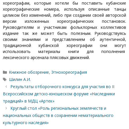
хореографам, которые хотели бы поставить кубанские
хореографические номера, используя описанные танцы
целиком без изменений, либо при создании своей авторской
версии изложенных хореографических постановок.
Руководителям и участникам фольклорных коллективов
издание так же может быть полезным. Руководствуясь
своими знаниями и представлением об аутентичной,
традиционной кубанской хореографии они могут
использовать материалы книги для пополнения
лексического арсенала плясовых движений.
Рубрики
Книжное обозрение
,
Этнохореография
Метки
Шилин А.И.
Результаты отборочного конкурса для участия во II
Всероссийском детско-юношеском форуме «Наследники
традиций» в МДЦ «Артек»
Круглый стол «Роль региональных землячеств и
национальных обществ в сохранении нематериального
культурного наследия»