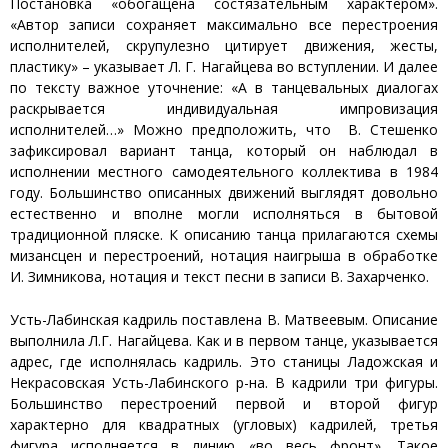
Постановка «обогащена состязательным характером».
«Автор записи сохраняет максимально все перестроения
исполнителей, скрупулезно цитирует движения, жесты,
пластику» – указывает Л. Г. Нагайцева во вступлении. И далее
по тексту важное уточнение: «А в танцевальных диалогах
раскрывается индивидуальная импровизация
исполнителей…» Можно предположить, что В. Стешенко
зафиксировал вариант танца, который он наблюдал в
исполнении местного самодеятельного коллектива в 1984
году. Большинство описанных движений выглядят довольно
естественно и вполне могли исполняться в бытовой
традиционной пляске. К описанию танца прилагаются схемы
мизансцен и перестроений, нотация наигрыша в обработке
И. Зимникова, нотация и текст песни в записи В. Захарченко.
Усть-Лабинская кадриль поставлена В. Матвеевым. Описание
выполнила Л.Г. Нагайцева. Как и в первом танце, указывается
адрес, где исполнялась кадриль. Это станицы Ладожская и
Некрасовская Усть-Лабинского р-на. В кадрили три фигуры.
Большинство перестроений первой и второй фигур
характерно для квадратных (угловых) кадрилей, третья
фигура исполняется в линию «во весь фронт». Такое