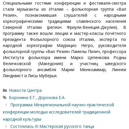
Специальными гостями конференции и фестиваля-смотра
стали музыканты из Италии – фольклорная группа «Вал
Резия», познакомившая слушателей с народными
хореографическими традициями славянского населения
Северной Италии (регион Фриули-Венеция-Джулия). В
программу также вошли лекции и мастер-классы почётного
президента Фольклорного союза Италии, эксперта по
народной хореографии Маурицио Негро, руководителя
фольклорной группы «Вал Резия» Памелы Пилич, профессора
Института фольклора имени Марко Цепенкова Родны
Величковской (Македония) и участниц шведского
фольклорного ансамбля Марии Мюнкхаммар, Линнеи
Линдквист и Лисы Муберьи.
Рубрики
Новости Центра
Метки
Боронина Е.Г.
,
Дорохова Е.А.
Программа Межрегиональной научно-практической
конференции молодых исследователей традиционной
народной культуры
Состоялась XI Мастерская русского танца