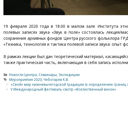
19 февраля 2020 года в 18.00 в малом зале Института этн
полевых записях звука «Звук в поле» состоялась лекция/ма
сохранения архивных фондов Центра русского фольклора ГРД
«Техника, технология и тактика полевой записи звука: опыт ф
В рамках лекции был дан теоретический материал, касающийся 
также практическая часть, включающая в себя запись исполни
Рубрики
Новости Центра
,
Семинары
,
Экспедиции
Метки
Мероприятия 2020
,
Чеботарев К.В.
«Свой» мир нижневычегодской традиции (к определению границ э
V Международный фестиваль-смотр «Вселиственный венок»