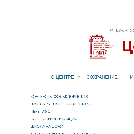
Перейти
к
содержимому
ФГБУК «Гос
Ц
О ЦЕНТРЕ
СОХРАНЕНИЕ
И
КОНГРЕССЫ ФОЛЬКЛОРИСТОВ
ШКОЛА РУССКОГО ФОЛЬКЛОРА
ПЕРЕПЛЯС
НАСЛЕДНИКИ ТРАДИЦИЙ
ШКОЛА НА ДОНУ
КОНКУРС ПАМЯТИ О.В. ТРУШИНОЙ