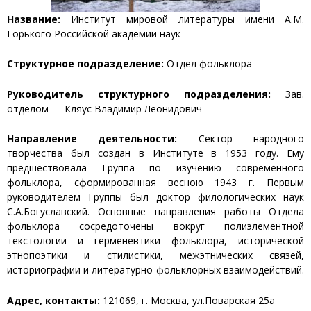
Название:
Институт мировой литературы имени А.М.
Горького Российской академии наук
Структурное подразделение:
Отдел фольклора
Руководитель структурного подразделения:
Зав.
отделом — Кляус Владимир Леонидович
Направление деятельности:
Сектор народного
творчества был создан в Институте в 1953 году. Ему
предшествовала Группа по изучению современного
фольклора, сформированная весною 1943 г. Первым
руководителем Группы был доктор филологических наук
С.А.Богуславский. Основные направления работы Отдела
фольклора сосредоточены вокруг полиэлементной
текстологии и герменевтики фольклора, исторической
этнопоэтики и стилистики, межэтнических связей,
историографии и литературно-фольклорных взаимодействий.
Адрес, контакты:
121069, г. Москва, ул.Поварская 25а