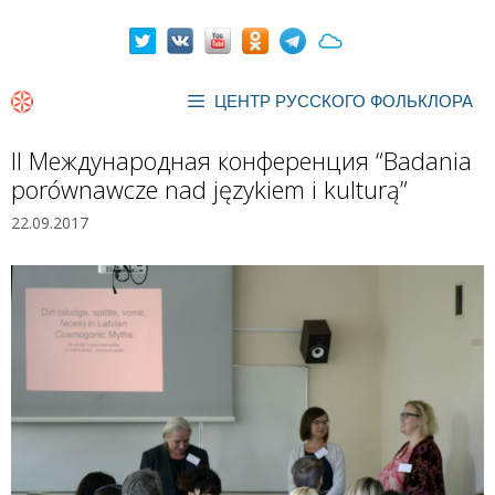
Перейти
к
содержимому
ЦЕНТР РУССКОГО ФОЛЬКЛОРА
II Международная конференция “Badania
porównawcze nad językiem i kulturą”
22.09.2017