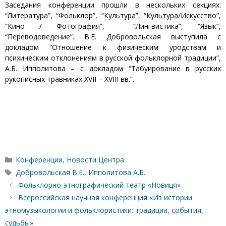
Заседания конференции прошли в нескольких секциях:
“Литература”, “Фольклор”, “Культура”, “Культура/Искусство”,
“Кино / Фотография”, “Лингвистика”, “Язык”,
“Переводоведение”. В.Е. Добровольская выступила с
докладом “Отношение к физическим уродствам и
психическим отклонениям в русской фольклорной традиции”,
А.Б. Ипполитова – с докладом “Табуирование в русских
рукописных травниках XVII – XVIII вв.”.
Рубрики
Конференции
,
Новости Центра
Метки
Добровольская В.Е.
,
Ипполитова А.Б.
Фольклорно-этнографический театр «Новиця»
Всероссийская научная конференция «Из истории
этномузыкологии и фольклористики: традиции, события,
судьбы»