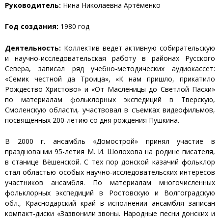
Руководитель:
Нина Николаевна Артёменко
Год создания:
1980 год
Деятельность:
Коллектив ведет активную собирательскую
и научно-исследовательская работу в районах Русского
Севера, записал ряд учебно-методических аудиокассет:
«Семик честной да Троица», «К нам пришло, прикатило
Рождество Христово» и «От Масленицы до Светлой Пасхи»
по материалам фольклорных экспедиций в Тверскую,
Смоленскую области, участвовал в съемках видеофильмов,
посвященных 200-летию со дня рождения Пушкина.
В 2000 г. ансамбль «Домострой» принял участие в
праздновании 95-летия М. И. Шолохова на родине писателя,
в станице Вёшенской. С тех пор донской казачий фольклор
стал областью особых научно-исследовательских интересов
участников ансамбля. По материалам многочисленных
фольклорных экспедиций в Ростовскую и Волгоградскую
обл., Краснодарский край в исполнении ансамбля записан
компакт-диски «Зазвонили звоны. Народные песни донских и