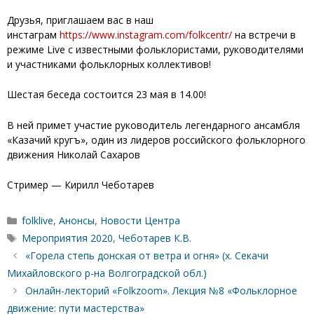
Друзья, приглашаем вас в наш
инстаграм
https://www.instagram.com/folkcentr/
на встречи в
режиме Live с известными фольклористами, руководителями
и участниками фольклорных коллективов!
Шестая беседа состоится 23 мая в 14.00!
В ней примет участие руководитель легендарного ансамбля
«Казачий кругъ», один из лидеров российского фольклорного
движения Николай Сахаров
Стример — Кирилл Чеботарев
Рубрики
folklive
,
Анонсы
,
Новости Центра
Метки
Мероприятия 2020
,
Чеботарев К.В.
«Горела степь донская от ветра и огня» (х. Секачи
Михайловского р-на Волгоградской обл.)
Онлайн-лекторий «Folkzoom». Лекция №8 «Фольклорное
движение: пути мастерства»