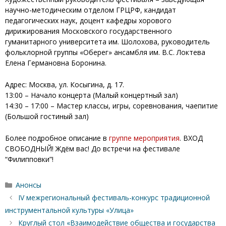
научно-методическим отделом ГРЦРФ, кандидат
педагогических наук, доцент кафедры хорового
дирижирования Московского государственного
гуманитарного университета им. Шолохова, руководитель
фольклорной группы «Оберег» ансамбля им. В.С. Локтева
Елена Германовна Боронина.
Адрес: Москва, ул. Косыгина, д. 17.
13:00 – Начало концерта (Малый концертный зал)
14:30 – 17:00 – Мастер классы, игры, соревнования, чаепитие
(Большой гостиный зал)
Более подробное описание в
группе мероприятия
. ВХОД
СВОБОДНЫЙ! Ждём вас! До встречи на фестивале
“Филипповки”!
Рубрики
Анонсы
IV межрегиональный фестиваль-конкурс традиционной
инструментальной культуры «Улица»
Круглый стол «Взаимодействие общества и государства