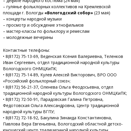
– дефиле народного костюма (24 мая)
– гулянье фольклорных коллективов на Кремлевской
площади г. Вологды
«Вологодский собор»
(23 мая)
– концерты народной музыки
– просмотр и обсуждение этнофильмов
– мастер-классы по фольклору и ремеслам
– молодежные вечерины
Контактные телефоны:
• 8(8172) 75-13-69, Веденская Ксения Валериевна, Теленков
Иван Сергеевич, отдел традиционной народной культуры
Вологодского ОНМЦКиПК;
• 8(8172) 75-14-89, Кулев Алексей Викторович, ВРО ООО
«Российский фольклорный союз»;
• 8(8172) 56-21-37, Оленева Ольга Феодосьевна, отдел
традиционной народной культуры Вологодского ОНМЦКиПК;
• 8(8172) 72-50-91, Парадовская Галина Петровна,
Федотовская Ольга Александровна, Центр традиционной
народной культуры ВГПУ;
• 8(8172) 72-18-92, Бакулина Зинаида Константиновна,
Павлова Вера Евгеньевна, Вологодский областной детско-
юношеский центр традиционной народной культуры.