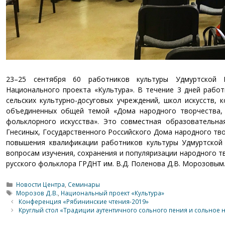
23–25 сентября 60 работников культуры Удмуртской 
Национального проекта «Культура». В течение 3 дней работ
сельских культурно-досуговых учреждений, школ искусств, 
объединенных общей темой «Дома народного творчества, 
фольклорного искусства». Это совместная образовательн
Гнесиных, Государственного Российского Дома народного тв
повышения квалификации работников культуры Удмуртской 
вопросам изучения, сохранения и популяризации народного 
русского фольклора ГРДНТ им. В.Д. Поленова Д.В. Морозовым
Рубрики
Новости Центра
,
Семинары
Метки
Морозов Д.В.
,
Национальный проект «Культура»
Конференция «Рябининские чтения-2019»
Круглый стол «Традиции аутентичного сольного пения и сольное 