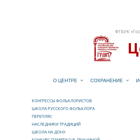
Перейти
к
содержимому
ФГБУК «Гос
Ц
О ЦЕНТРЕ
СОХРАНЕНИЕ
И
КОНГРЕССЫ ФОЛЬКЛОРИСТОВ
ШКОЛА РУССКОГО ФОЛЬКЛОРА
ПЕРЕПЛЯС
НАСЛЕДНИКИ ТРАДИЦИЙ
ШКОЛА НА ДОНУ
КОНКУРС ПАМЯТИ О.В. ТРУШИНОЙ