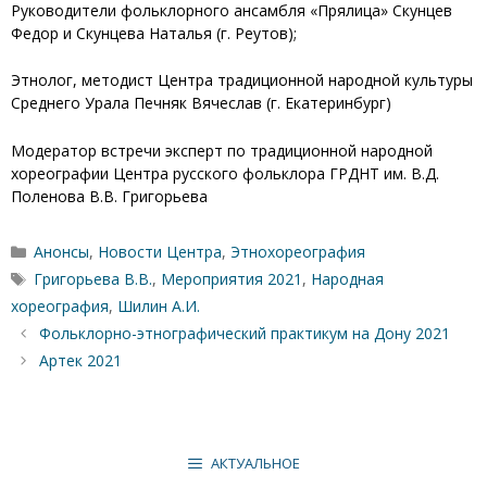
Руководители фольклорного ансамбля «Прялица» Скунцев
Федор и Скунцева Наталья (г. Реутов);
Этнолог, методист Центра традиционной народной культуры
Среднего Урала Печняк Вячеслав (г. Екатеринбург)
Модератор встречи эксперт по традиционной народной
хореографии Центра русского фольклора ГРДНТ им. В.Д.
Поленова В.В. Григорьева
Рубрики
Анонсы
,
Новости Центра
,
Этнохореография
Метки
Григорьева В.В.
,
Мероприятия 2021
,
Народная
хореография
,
Шилин А.И.
Фольклорно-этнографический практикум на Дону 2021
Артек 2021
АКТУАЛЬНОЕ