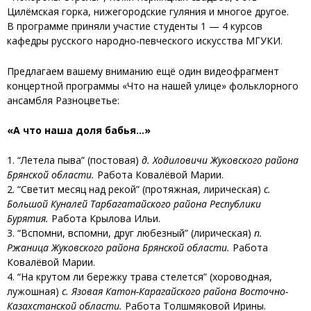
Цилёмская горка, нижегородские гуляния и многое другое.
В программе приняли участие студенты 1 — 4 курсов
кафедры русского народно-певческого искусства МГУКИ.
Предлагаем вашему вниманию ещё один видеофрагмент
концертной программы «Что на нашей улице» фольклорного
ансамбля Разноцветье:
«А что наша доля бабья…»
1. “Летела пыва” (постовая)
д. Ходиловичи Жуковского района
Брянской области.
Работа Ковалёвой Марии.
2. “Светит месяц над рекой” (протяжная, лирическая)
с.
Большой Куналей Тарбагатайского района Республики
Бурятия.
Работа Крылова Ильи.
3. “Вспомни, вспомни, друг любезный” (лирическая)
п.
Ржаница Жуковского района Брянской области.
Работа
Ковалёвой Марии.
4. “На крутом ли бережку трава стелется” (хороводная,
лужошная)
с. Язовая Катон-Карагайского района Восточно-
Казахстанской области.
Работа Толшмяковой Ирины.