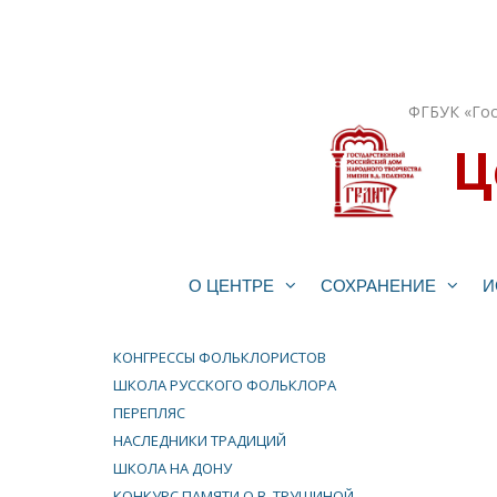
Перейти
к
содержимому
ФГБУК «Гос
Ц
О ЦЕНТРЕ
СОХРАНЕНИЕ
И
КОНГРЕССЫ ФОЛЬКЛОРИСТОВ
ШКОЛА РУССКОГО ФОЛЬКЛОРА
ПЕРЕПЛЯС
НАСЛЕДНИКИ ТРАДИЦИЙ
ШКОЛА НА ДОНУ
КОНКУРС ПАМЯТИ О.В. ТРУШИНОЙ