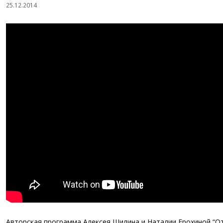
25.12.2014
Авторская программа Алексея Шилина и Наталии Ерохиной “О