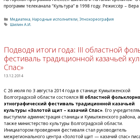
программ телеканала “Культура” в 1998 году. Режиссёр – Вера
Рубрики
Медиатека
,
Народные исполнители
,
Этнохореография
Метки
Шилин А.И.
Подводя итоги года: III областной фо
фестиваль традиционной казачьей ку
Спас»
13.12.2014
С 26 июля по 3 августа 2014 года в станице Кумылженской
Волгоградской области состоялся
III областной фольклорно
этнографический фестиваль традиционной казачьей
культуры «Золотой щит – казачий Спас»
. Его учредителя
выступили администрация станицы и Кумылженского района, а
также министерство культуры Волгоградской области.
Инициатором проведения фестиваля стал руководитель
межрегионального центра «Золотой щит — казачий спас» пис