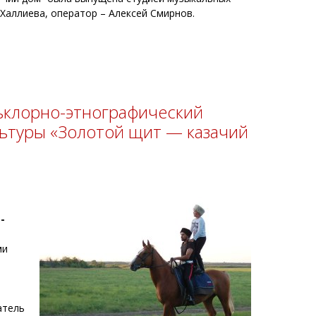
 Халлиева, оператор – Алексей Смирнов.
льклорно-этнографический
льтуры «Золотой щит — казачий
-
ми
атель