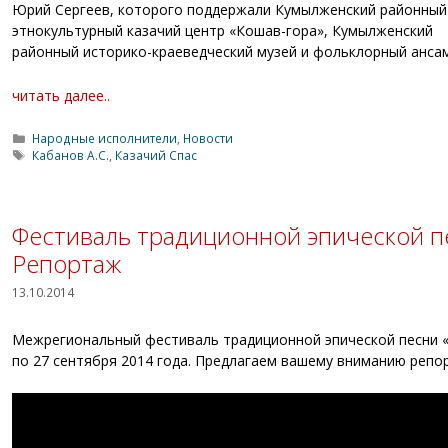
Юрий Сергеев, которого поддержали Кумылженский районный
этнокультурный казачий центр «Кошав-гора», Кумылженский
районный историко-краеведческий музей и фольклорный ансам
читать далее..
Рубрики
Народные исполнители
,
Новости
Метки
Кабанов А.С.
,
Казачий Спас
Фестиваль традиционной эпической пе
Репортаж
13.10.2014
Межрегиональный фестиваль традиционной эпической песни «Г
по 27 сентября 2014 года. Предлагаем вашему вниманию репо