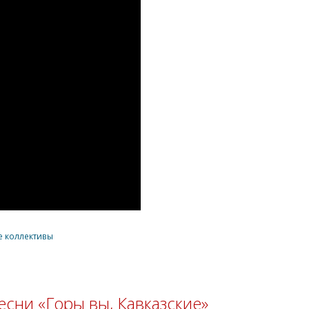
 коллективы
сни «Горы вы, Кавказские»