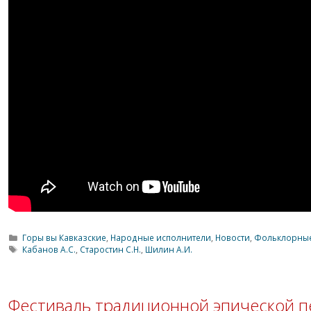
Рубрики
Горы вы Кавказские
,
Народные исполнители
,
Новости
,
Фольклорные
Метки
Кабанов А.С.
,
Старостин С.Н.
,
Шилин А.И.
Фестиваль традиционной эпической пе