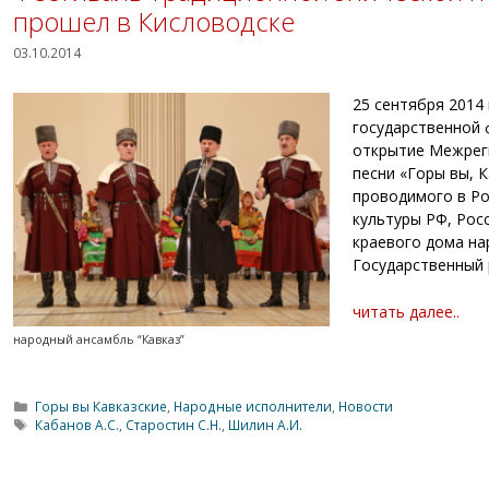
прошел в Кисловодске
03.10.2014
25 сентября 2014
государственной 
открытие Межрег
песни «Горы вы, 
проводимого в Ро
культуры РФ, Рос
краевого дома на
Государственный 
читать далее..
народный ансамбль “Кавказ”
Рубрики
Горы вы Кавказские
,
Народные исполнители
,
Новости
Метки
Кабанов А.С.
,
Старостин С.Н.
,
Шилин А.И.