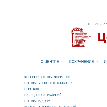
Перейти
к
содержимому
ФГБУК «Гос
Ц
О ЦЕНТРЕ
СОХРАНЕНИЕ
И
КОНГРЕССЫ ФОЛЬКЛОРИСТОВ
ШКОЛА РУССКОГО ФОЛЬКЛОРА
ПЕРЕПЛЯС
НАСЛЕДНИКИ ТРАДИЦИЙ
ШКОЛА НА ДОНУ
КОНКУРС ПАМЯТИ О.В. ТРУШИНОЙ