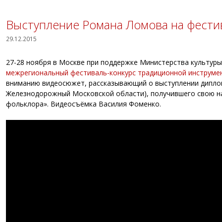
Выступление Романа Ломова на фестив
29.12.2015
27-28 ноября в Москве при поддержке Министерства культур
межрегиональный фестиваль-конкурс традиционной инструме
вниманию видеосюжет, рассказывающий о выступлении диплома
Железнодорожный Московской области), получившего свою наг
фольклора». Видеосъёмка Василия Фоменко.