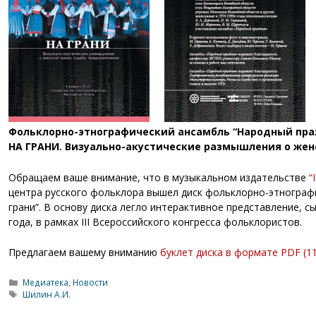
Фольклорно-этнографический ансамбль “Народный пра
НА ГРАНИ. Визуально-акустические размышления о женс
Обращаем ваше внимание, что в музыкальном издательстве
“
центра русского фольклора вышел диск фольклорно-этнографи
грани”. В основу диска легло интерактивное представление, 
года, в рамках III Всероссийского конгресса фольклористов.
Предлагаем вашему вниманию
буклет диска в формате PDF (1
Рубрики
Медиатека
,
Новости
Метки
Шилин А.И.