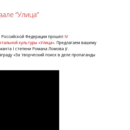
але “Улица”
ы Российской Федерации прошёл
IV
нтальной культуры «Улица»
. Предлагаем вашему
нта I степени Романа Ломова (г.
раду «За творческий поиск в деле пропаганды