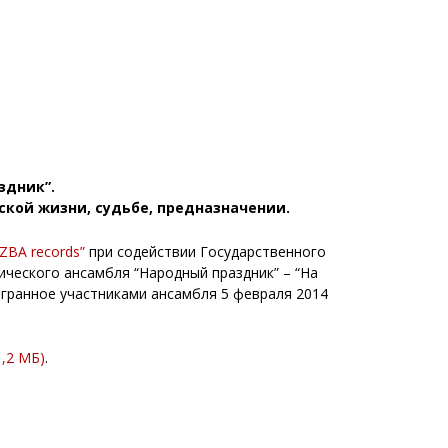
здник”.
кой жизни, судьбе, предназначении.
IZBA records”
при содействии Государственного
ческого ансамбля “Народный праздник” – “На
сыгранное участниками ансамбля 5 февраля 2014
1,2 МБ)
.