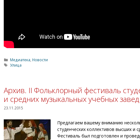
Рубрики
Медиатека
,
Новости
Метки
Улица
Архив. II Фольклорный фестиваль сту
и средних музыкальных учебных завед
23.11.2015
Предлагаем вашему вниманию нескол
студенческих коллективов высших и с
Фестиваль был подготовлен и провед