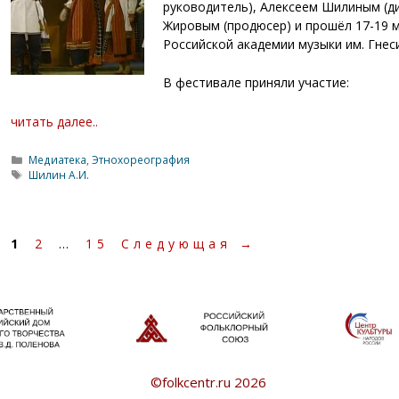
руководитель), Алексеем Шилиным (д
Жировым (продюсер) и прошёл 17-19 м
Российской академии музыки им. Гнес
В фестивале приняли участие:
читать далее..
Рубрики
Медиатека
,
Этнохореография
Метки
Шилин А.И.
Страница
Страница
Страница
1
2
…
15
Следующая
→
©folkcentr.ru 2026