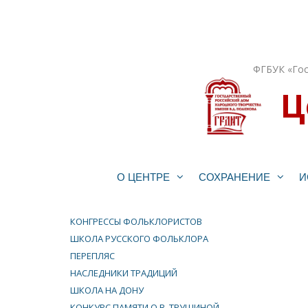
Перейти
к
содержимому
ФГБУК «Гос
Ц
О ЦЕНТРЕ
СОХРАНЕНИЕ
И
КОНГРЕССЫ ФОЛЬКЛОРИСТОВ
ШКОЛА РУССКОГО ФОЛЬКЛОРА
ПЕРЕПЛЯС
НАСЛЕДНИКИ ТРАДИЦИЙ
ШКОЛА НА ДОНУ
КОНКУРС ПАМЯТИ О.В. ТРУШИНОЙ